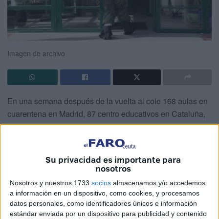
Imagen de archivo
En una semana después de la vuelta al cole 168 aulas en
cuarentena en Madrid, 87 centro educativos en Cataluña,
32 clases en Valencia de 12 centros, 49 centros
educativos en Andalucía, 7 de ellos en la provincia de
Cádiz, la Bahía de Cádiz ha registrado 2 casos que
Su privacidad es importante para
llevaron al cierre parcial del colegio y sigue
nosotros
aumentando….
Nosotros y nuestros 1733
socios
almacenamos y/o accedemos
a información en un dispositivo, como cookies, y procesamos
Chiclana, San Fernando, Conil, La Linea, Antequera,
datos personales, como identificadores únicos e información
Benalmádena, 2 colegios de Málaga provincia…. Sin
estándar enviada por un dispositivo para publicidad y contenido