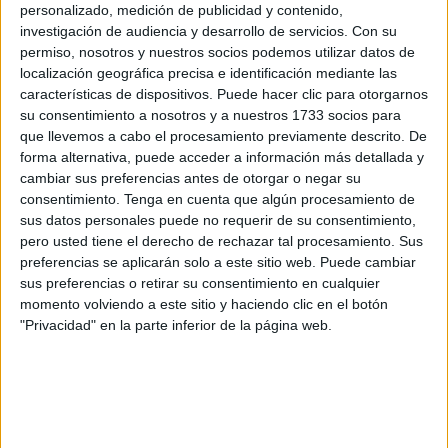
descartar la noticia del Lope de Vega con 16 docentes y
personalizado, medición de publicidad y contenido,
sin pronunciar un montón de ciudades porque me quedaría
investigación de audiencia y desarrollo de servicios.
Con su
permiso, nosotros y nuestros socios podemos utilizar datos de
sin tinta.
localización geográfica precisa e identificación mediante las
características de dispositivos. Puede hacer clic para otorgarnos
Se han disparado los positivos en esta última semana hay
su consentimiento a nosotros y a nuestros 1733 socios para
un gran rebrote y con muchos menos positivos cerraron
que llevemos a cabo el procesamiento previamente descrito. De
colegios el curso pasado y se hacían los deberes vía
forma alternativa, puede acceder a información más detallada y
telemática ¿No sois conscientes de la magnitud del
cambiar sus preferencias antes de otorgar o negar su
consentimiento.
Tenga en cuenta que algún procesamiento de
problema?
sus datos personales puede no requerir de su consentimiento,
pero usted tiene el derecho de rechazar tal procesamiento. Sus
Estamos hablando de niños exponiéndose diariamente a ir
preferencias se aplicarán solo a este sitio web. Puede cambiar
al colegio en plena pandemia y no de ratas de laboratorio
sus preferencias o retirar su consentimiento en cualquier
esperando ver a quien le toca porque si no le toca a uno le
momento volviendo a este sitio y haciendo clic en el botón
tocará al otro, cerraran centros educativos mientras que
"Privacidad" en la parte inferior de la página web.
otros estarán abiertos cursando su nivel y otros tantos
ingresados, confinados perdiendo el curso.
No me explico estamos en plena pandemia y repito son
niños y no ratas de laboratorio!!