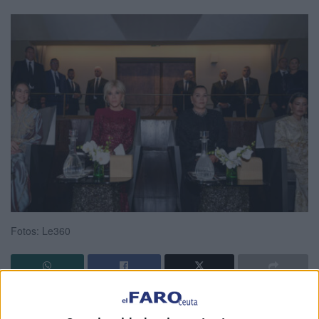
Fotos: Le360
Las
princesas de Marruecos
Lalla Khadija
, Lalla
Meryem y Lalla Hasna
, junto con
Brigitte Macron,