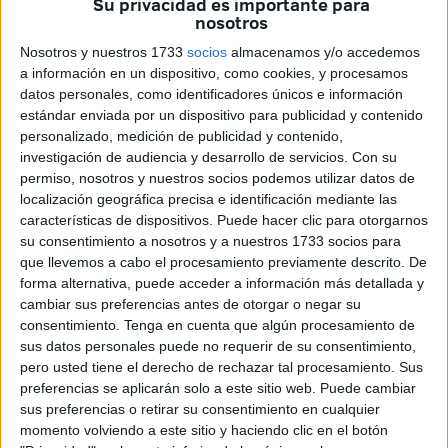
Su privacidad es importante para
nosotros
primera Dama de Francia
, asistieron este miércoles por la
noche a la función inaugural del
Teatro Real de Rabat
, el
Nosotros y nuestros 1733
socios
almacenamos y/o accedemos
a información en un dispositivo, como cookies, y procesamos
emblemático monumento arquitectónico que encarna el
datos personales, como identificadores únicos e información
cuidado que el rey
Mohamed VI
siempre ha brindado al
estándar enviada por un dispositivo para publicidad y contenido
arte y la cultura.
personalizado, medición de publicidad y contenido,
investigación de audiencia y desarrollo de servicios.
Con su
Antes de que subieran a la tribuna real para ver el
permiso, nosotros y nuestros socios podemos utilizar datos de
espectáculo, las princesas Lalla Khadija, Lalla Meryem y
localización geográfica precisa e identificación mediante las
características de dispositivos. Puede hacer clic para otorgarnos
Lalla Hasna, presidenta de la Fundación del
Teatro Real
su consentimiento a nosotros y a nuestros 1733 socios para
de Rabat
, junto con Brigitte Macron, miembros del
que llevemos a cabo el procesamiento previamente descrito. De
Consejo de Administración de la Fundación, se acercaron
forma alternativa, puede acceder a información más detallada y
para saludarlos.
cambiar sus preferencias antes de otorgar o negar su
consentimiento.
Tenga en cuenta que algún procesamiento de
Al inicio de la ceremonia, se proyectó un vídeo sobre el
sus datos personales puede no requerir de su consentimiento,
Teatro Real, la institución que encarna la
renovación
pero usted tiene el derecho de rechazar tal procesamiento. Sus
preferencias se aplicarán solo a este sitio web. Puede cambiar
cultural y artística
de la capital del reino y refleja el
sus preferencias o retirar su consentimiento en cualquier
dinamismo cultural que Marruecos está bajo el liderazgo
momento volviendo a este sitio y haciendo clic en el botón
del rey Mohamed VI, a través de la dedicación a un