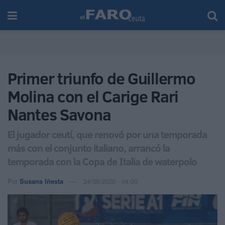
Primer triunfo de Guillermo
Molina con el Carige Rari
Nantes Savona
El jugador ceutí, que renovó por una temporada
más con el conjunto italiano, arrancó la
temporada con la Copa de Italia de waterpolo
Por
Susana Iñesta
24/09/2020 - 04:00