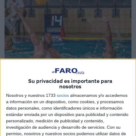
Su privacidad es importante para
nosotros
Nosotros y nuestros 1733
socios
almacenamos y/o accedemos
El
waterpolista
ceutí Guillermo Molina regresó a la
a información en un dispositivo, como cookies, y procesamos
competición
en Italia tras un parón de casi siete meses.
datos personales, como identificadores únicos e información
Fue en la Copa de Italia el pasado fin de semana. En la
estándar enviada por un dispositivo para publicidad y contenido
piscina ‘Zanelli’ de Savona se enfrentaron cuatro equipos:
personalizado, medición de publicidad y contenido,
investigación de audiencia y desarrollo de servicios.
Con su
Waterpolo Trieste, Telimar Palermo, Metanopoli de San
permiso, nosotros y nuestros socios podemos utilizar datos de