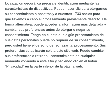
Donato Milanese y obviamente los anfitriones, el Carige
localización geográfica precisa e identificación mediante las
Rari Nantes Savona, equipo en el que renovó Guillermo
características de dispositivos. Puede hacer clic para otorgarnos
Molina el pasado 25 de mayo.
su consentimiento a nosotros y a nuestros 1733 socios para
que llevemos a cabo el procesamiento previamente descrito. De
Fue un debut especial, el del conjunto rojiblanco del
forma alternativa, puede acceder a información más detallada y
Carige Rari Nantes Savona, que este año se ha renovado
cambiar sus preferencias antes de otorgar o negar su
consentimiento.
Tenga en cuenta que algún procesamiento de
con fuerza y prueba de ellos son los resultados les
sus datos personales puede no requerir de su consentimiento,
clasifican para la segunda fase de la Copa de Italia, que
pero usted tiene el derecho de rechazar tal procesamiento. Sus
tendrá lugar el próximo fin de semana. Telimar Palermo se
preferencias se aplicarán solo a este sitio web. Puede cambiar
clasificó con 9 puntos y el Carige RN Savona lo hizo con 6
sus preferencias o retirar su consentimiento en cualquier
momento volviendo a este sitio y haciendo clic en el botón
puntos.
"Privacidad" en la parte inferior de la página web.
Guillermo Molina amplió su vinculación con el equipo de
Savona el pasado mes de mayo, en pleno estado de
alarma y ahora regresará a la competición en esta Copa
de Italia, que será el estreno del waterpolo italiano tras el
parón de las competiciones a causa de la
Covid-19.
Tras su renovación, ‘Willy’ Molina declaró que se sentía