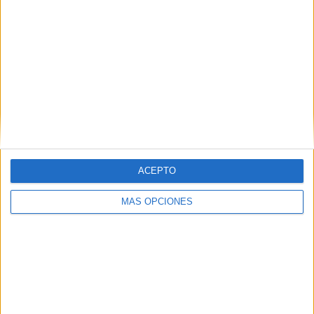
ACEPTO
MÁS OPCIONES
"Son ellos mismos los que van a elegir el proyecto
ganador ya que entre todos ellos votarán mañana el
proyecto que más les convenza y el que tenga más votos
será el ganador. Por eso, hablamos de una maratón
porque es a contrarreloj durante todo el fin de semana y