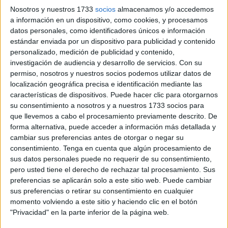
más de una decena de jóvenes junto a sus ordenadores
Nosotros y nuestros 1733
socios
almacenamos y/o accedemos
en las instalaciones de
Ceuta Open Future
en las
a información en un dispositivo, como cookies, y procesamos
Murallas Reales. Todos han acudido a la llamada de la
datos personales, como identificadores únicos e información
estándar enviada por un dispositivo para publicidad y contenido
Ciudad
, que ha organizado este sábado el
primer
personalizado, medición de publicidad y contenido,
'Hackaton', un encuentro en el que competirán durante
investigación de audiencia y desarrollo de servicios.
Con su
todo el fin de semana
varios grupos de programadores y
permiso, nosotros y nuestros socios podemos utilizar datos de
expertos de este ámbito, con el objetivo de diseñar un
localización geográfica precisa e identificación mediante las
características de dispositivos. Puede hacer clic para otorgarnos
proyecto de base tecnológica dirigido mejorar la vida de la
su consentimiento a nosotros y a nuestros 1733 socios para
población ceutí.
que llevemos a cabo el procesamiento previamente descrito. De
forma alternativa, puede acceder a información más detallada y
cambiar sus preferencias antes de otorgar o negar su
consentimiento.
Tenga en cuenta que algún procesamiento de
sus datos personales puede no requerir de su consentimiento,
pero usted tiene el derecho de rechazar tal procesamiento. Sus
preferencias se aplicarán solo a este sitio web. Puede cambiar
sus preferencias o retirar su consentimiento en cualquier
momento volviendo a este sitio y haciendo clic en el botón
"Privacidad" en la parte inferior de la página web.