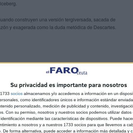
 iceberg.
cuando construyen una versión tergiversada, sacada de
a razón y exagerada como la duda metódica de Descartes.
os profesionales que les harán ver con todo lujo de
Su privacidad es importante para nosotros
n los alumnos. Crean en nosotros que también somos
ríjanse a ellos sabiendo que hay que escuchar a las
s 1733
socios
almacenamos y/o accedemos a información en un disposit
sonales, como identificadores únicos e información estándar enviada 
n al docente, no lo denigren, no quieran utilizar a sus
ntenido personalizado, medición de publicidad y contenido, investigaci
ma arrojadiza para los enseñantes.
os.
Con su permiso, nosotros y nuestros socios podemos utilizar datos 
identificación mediante las características de dispositivos. Puede hacer
ión hace la fuerza.
ntimiento a nosotros y a nuestros 1733 socios para que llevemos a ca
. De forma alternativa, puede acceder a información más detallada y 