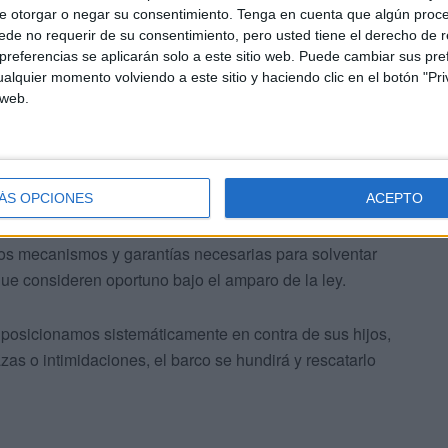
e otorgar o negar su consentimiento.
Tenga en cuenta que algún proc
de no requerir de su consentimiento, pero usted tiene el derecho de r
referencias se aplicarán solo a este sitio web. Puede cambiar sus pref
alquier momento volviendo a este sitio y haciendo clic en el botón "Pri
 web.
s ir a una: la confianza mutua
ue el alumnado crezca y avance"
ÁS OPCIONES
ACEPTO
os mecanismos y garantías necesarias para solventar
 que consideren oportuno bajo el amparo de la ley.
 posicionamos sistemáticamente en contra de sus hijos,
zas o intimidaciones, el barco se hundirá y rescatarlo