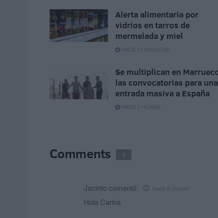
Alerta alimentaria por
vidrios en tarros de
mermelada y miel
HACE 51 MINUTOS
Se multiplican en Marruec
las convocatorias para una
entrada masiva a España
HACE 2 HORAS
Comments
1
Jacinto
comentó:
hace 8 meses
Hola Carlos