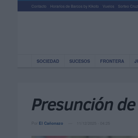
Contacto
Horarios de Barcos by Kikoto
Vuelos
Sorteo Cruz
SOCIEDAD
SUCESOS
FRONTERA
J
Presunción de 
Por
El Cañonazo
11/12/2025 - 04:25