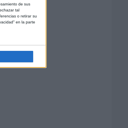
esamiento de sus
echazar tal
erencias o retirar su
vacidad" en la parte