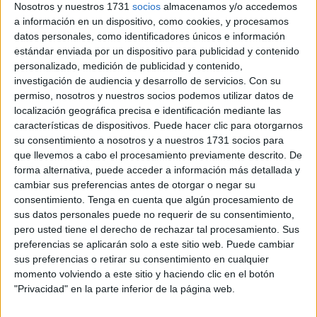
Valenciana y Castilla y León.
Nosotros y nuestros 1731
socios
almacenamos y/o accedemos
a información en un dispositivo, como cookies, y procesamos
El presidente de la Ciudad aprovechará su presencia en
datos personales, como identificadores únicos e información
unas de las ferias más importantes del sector para
estándar enviada por un dispositivo para publicidad y contenido
mantener diversos encuentros, entre ellos, con el
personalizado, medición de publicidad y contenido,
investigación de audiencia y desarrollo de servicios.
Con su
presidente melillense, Eduardo de Castro
, con quien se
permiso, nosotros y nuestros socios podemos utilizar datos de
reunirá en el stand de Ceuta, donde Servicios
Turísticos
localización geográfica precisa e identificación mediante las
ha preparado una intensa agenda de trabajo para la
características de dispositivos. Puede hacer clic para otorgarnos
promoción de las competiciones deportivas, posibilidades
su consentimiento a nosotros y a nuestros 1731 socios para
que llevemos a cabo el procesamiento previamente descrito. De
náuticas, la gastronomía local y sus reclamos culturales y
forma alternativa, puede acceder a información más detallada y
naturales.
cambiar sus preferencias antes de otorgar o negar su
consentimiento.
Tenga en cuenta que algún procesamiento de
Los actos institucionales de FITUR se desarrollarán a
sus datos personales puede no requerir de su consentimiento,
partir de las 11.45 horas de mañana, con el saludo
pero usted tiene el derecho de rechazar tal procesamiento. Sus
institucional a la Reina Doña Letizia, en un acto que se
preferencias se aplicarán solo a este sitio web. Puede cambiar
sus preferencias o retirar su consentimiento en cualquier
desarrollará en el Pabellón 10 y al que acudirán los
momento volviendo a este sitio y haciendo clic en el botón
presidentes autonómicos. Posteriormente, la Reina se
"Privacidad" en la parte inferior de la página web.
dirigirá, durante el recorrido inaugural, al stand de