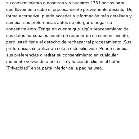
DIFICIL ESCOGER”.
su consentimiento a nosotros y a nuestros 1731 socios para
que llevemos a cabo el procesamiento previamente descrito. De
Otro aforismo del mismo autor, en HAMLET, igualmente
forma alternativa, puede acceder a información más detallada y
podría servir: “ALGO HUELE MAL EN DINAMARCA”,
cambiar sus preferencias antes de otorgar o negar su
manifestado en el castillo de su padre en conversación
consentimiento.
Tenga en cuenta que algún procesamiento de
sus datos personales puede no requerir de su consentimiento,
sostenida con Horacio, en presencia del fantasma de
pero usted tiene el derecho de rechazar tal procesamiento. Sus
aquél, alusiva a la decadencia y corrupción del entonces
preferencias se aplicarán solo a este sitio web. Puede cambiar
Reino de Dinamarca.
sus preferencias o retirar su consentimiento en cualquier
momento volviendo a este sitio y haciendo clic en el botón
Desde hace tiempo, es bien sabido el nauseabundo olor a
"Privacidad" en la parte inferior de la página web.
corrupción, bien de carácter político o económico, que nos
viene impregnando distintos lugares, hasta llegar al
presunto “AFFAIRE” PARLAMENTARIO EUROPEO/
CAMPEONATO MUNDIAL FUTBOL.
El reciente caso, ha afectado a una cualificada
representante, la cual debería ser destituida de inmediato,
ya que las entrañas del Parlamento Europeo (PE), han
sido dañadas clamorosamente, y las credibilidades de