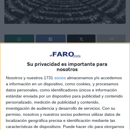
La primera pregunta que se plantea: ¿SE PERMITIRÁ
TAMBIÉN ATACAR LA DEMOCRACIA EN EL
Su privacidad es importante para
PARLAMENTO EUROPEO?
nosotros
Nosotros y nuestros 1731
socios
almacenamos y/o accedemos
La misma, podría encajar perfectamente con lo que viene
a información en un dispositivo, como cookies, y procesamos
sucediendo, tampoco muy lejos de aquel lugar.
datos personales, como identificadores únicos e información
estándar enviada por un dispositivo para publicidad y contenido
Shakespeare, en una de sus Obras alegóricas, y
personalizado, medición de publicidad y contenido,
perfectamente identificable con el “affaire”, Parlamento
investigación de audiencia y desarrollo de servicios.
Con su
permiso, nosotros y nuestros socios podemos utilizar datos de
Europeo/Campeonato Mundial, mencionaba: “SI LAS
localización geográfica precisa e identificación mediante las
MANZANAS APARENTAN ESTAR PODRIDAS, ES
características de dispositivos. Puede hacer clic para otorgarnos