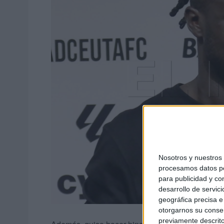
Nosotros y nuestro
procesamos datos per
para publicidad y co
desarrollo de servici
geográfica precisa e 
otorgarnos su conse
previamente descrito