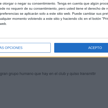
que tiene Obeng en el mundo del fútbol a pesar de tener
e otorgar o negar su consentimiento.
Tenga en cuenta que algún proc
de no requerir de su consentimiento, pero usted tiene el derecho de r
referencias se aplicarán solo a este sitio web. Puede cambiar sus pref
alquier momento volviendo a este sitio y haciendo clic en el botón "Pri
 web.
tiene experiencia en la categoría. Estuvo en la
ÁS OPCIONES
ACEPTO
 el Mundial de Clubes jugando contra el Manchester
 gran grupo humano que hay en el club y quiso transmitir