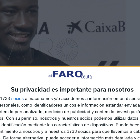
Su privacidad es importante para nosotros
s 1733
socios
almacenamos y/o accedemos a información en un disposit
sonales, como identificadores únicos e información estándar enviada 
ntenido personalizado, medición de publicidad y contenido, investigaci
os.
Con su permiso, nosotros y nuestros socios podemos utilizar datos 
identificación mediante las características de dispositivos. Puede hacer
ntimiento a nosotros y a nuestros 1733 socios para que llevemos a ca
. De forma alternativa, puede acceder a información más detallada y 