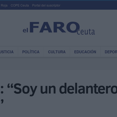
 Roja
COPE Ceuta
Portal del suscriptor
USTICIA
POLÍTICA
CULTURA
EDUCACIÓN
DEPO
 “Soy un delantero
”