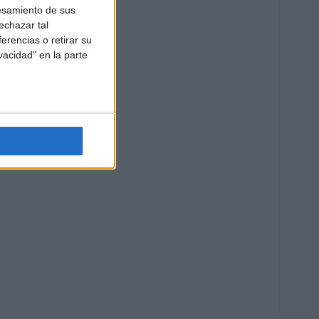
esamiento de sus
echazar tal
erencias o retirar su
vacidad" en la parte