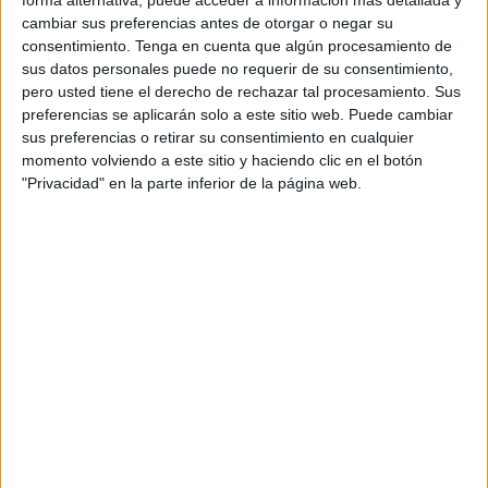
forma alternativa, puede acceder a información más detallada y
Así, los Premios Honoríficos fueron entregados a 16
cambiar sus preferencias antes de otorgar o negar su
predicadores seleccionados por los Consejos locales de
consentimiento.
Tenga en cuenta que algún procesamiento de
sus datos personales puede no requerir de su consentimiento,
Ulemas de las dos regiones durante esta V edición del
pero usted tiene el derecho de rechazar tal procesamiento. Sus
Premio de Predicación de los Viernes, organizado por el
preferencias se aplicarán solo a este sitio web. Puede cambiar
Consejo Superior de Ulemas para el año 1445 de la
sus preferencias o retirar su consentimiento en cualquier
Hégira, con el fin de motivarlos y alentarlos a mejorar su
momento volviendo a este sitio y haciendo clic en el botón
desempeño.
"Privacidad" en la parte inferior de la página web.
Además, el Premio Nacional de los sermones de los
viernes, concedido por el Consejo Superior de los Ulemas
a los mejores predicadores a nivel nacional, fue concedido
a Sidi Abderrahman Alioui, imán de la mezquita Omar Ibn
Al-Khattab de la prefectura de los distritos Al Fida-Mers
Sultan.
Con esta ocasión, el presidente del Consejo Regional de
Ulemas de Rabat-Salé-Kénitra, Mohamed Asban, indicó
que la entrega de este premio se enmarca en la continua