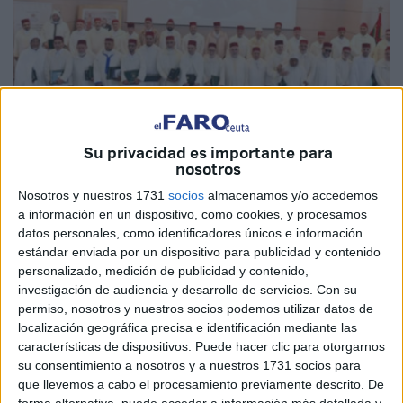
Su privacidad es importante para
nosotros
MAP
Nosotros y nuestros 1731
socios
almacenamos y/o accedemos
a información en un dispositivo, como cookies, y procesamos
datos personales, como identificadores únicos e información
estándar enviada por un dispositivo para publicidad y contenido
personalizado, medición de publicidad y contenido,
La ceremonia de entrega del Premio de la Predicación del
investigación de audiencia y desarrollo de servicios.
Con su
Viernes (Khotab minbariya) a los
predicadores
ganadores
permiso, nosotros y nuestros socios podemos utilizar datos de
localización geográfica precisa e identificación mediante las
de las regiones de Rabat-Salé-Kénitra y Tánger-Tetuán-
características de dispositivos. Puede hacer clic para otorgarnos
Alhucemas fue organizada, el martes en Salé, por el
su consentimiento a nosotros y a nuestros 1731 socios para
Consejo Superior de los Ulemas.
que llevemos a cabo el procesamiento previamente descrito. De