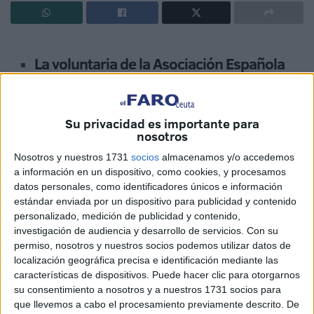
La voluntaria de la Asociación Española
Contra el Cáncer, Hadduch Abdeselam fue
reconocida con el ‘Doctora Soraya 2017’
Su privacidad es importante para
a la vez que se homenajeó la figura de
nosotros
Mohamed Abdeselam
Nosotros y nuestros 1731
socios
almacenamos y/o accedemos
a información en un dispositivo, como cookies, y procesamos
Movimiento por la Dignidad y la Ciudadanía (MDyC)
datos personales, como identificadores únicos e información
distinguió ayer con el premio ‘Doctora Soraya 2017’ a
estándar enviada por un dispositivo para publicidad y contenido
personalizado, medición de publicidad y contenido,
Hadduch Abdeselam Laahsen, voluntaria de la Asociación
investigación de audiencia y desarrollo de servicios.
Con su
Española Contra el Cáncer, por su lucha social altruista, su
permiso, nosotros y nuestros socios podemos utilizar datos de
continuo apoyo moral y un sinfín de labores emprendidas
localización geográfica precisa e identificación mediante las
desde el anonimato, durante un sencillo acto que se
características de dispositivos. Puede hacer clic para otorgarnos
su consentimiento a nosotros y a nuestros 1731 socios para
celebró en la Sala de Usos Múltiples de la Biblioteca.
que llevemos a cabo el procesamiento previamente descrito. De