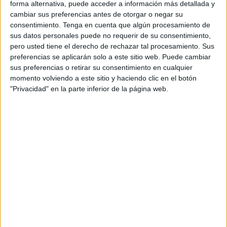
forma alternativa, puede acceder a información más detallada y
La ceremonia estuvo cargada de emotividad, tanto por los
cambiar sus preferencias antes de otorgar o negar su
hechos y acciones reconocidas como por aquellos que ya
consentimiento.
Tenga en cuenta que algún procesamiento de
no estaban presentes. Así lo demostró la galardonada
sus datos personales puede no requerir de su consentimiento,
cuando recibió el premio de manos de los padres de la
pero usted tiene el derecho de rechazar tal procesamiento. Sus
preferencias se aplicarán solo a este sitio web. Puede cambiar
Doctora Soraya, a quien recordó como “una mujer
sus preferencias o retirar su consentimiento en cualquier
luchadora con una brillante carrera, quien nos motiva a
momento volviendo a este sitio y haciendo clic en el botón
diario y deseamos mantener por siempre en nuestra
"Privacidad" en la parte inferior de la página web.
memoria”. Abdeselam no pudo contener las lágrimas y
apenas pudo articular palabra para mostrar su
agradecimiento por el galardón. “Aunque es un gran honor
recibir un premio que lleva por nombre al de una gran
mujer y persona, he de confesar que no me siento
merecedora del mismo”, afirmaba. Con ello Abdeselam
quiso recordar el trabajo diario de todos sus compañeros
de la AECC. “El grano de arena que yo pueda aportar a
esta sociedad es el mismo que con el que contribuyen
todos mis compañeros, decenas de personas en nuestra