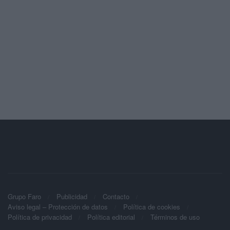
Grupo Faro
Publicidad
Contacto
Aviso legal – Protección de datos
Política de cookies
Política de privacidad
Política editorial
Términos de uso