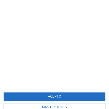
mucho y preparándose para esa semana “que además
atrae a muchos visitantes, aunque tenemos la pena que
muchos de nosotros salen de Ceuta en esas fechas”.
Tags:
Hermandades y Cofradías
Semana Santa
Teatro Auditorio del Revellín
ACEPTO
MÁS OPCIONES