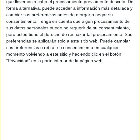
las que portará el pregón de la
Semana Santa 2023
.
que llevemos a cabo el procesamiento previamente descrito. De
forma alternativa, puede acceder a información más detallada y
Este evento se ha llevado a cabo en la noche de este
cambiar sus preferencias antes de otorgar o negar su
consentimiento.
Tenga en cuenta que algún procesamiento de
lunes en el restaurante La Barraca, situado en el Parque
sus datos personales puede no requerir de su consentimiento,
Marítimo del Mediterráneo. Este ha sido el escenario
pero usted tiene el derecho de rechazar tal procesamiento. Sus
elegido para que el cofrade responsable del pregón de
preferencias se aplicarán solo a este sitio web. Puede cambiar
este año recibiese las pastas especiales que contendrán
sus preferencias o retirar su consentimiento en cualquier
momento volviendo a este sitio y haciendo clic en el botón
las palabras que pronunciará el próximo 26 de marzo, a
"Privacidad" en la parte inferior de la página web.
las 12:00 horas en el Teatro Auditorio del Revellín.
En una ceremonia sencilla que inicia el preámbulo de la
Semana Santa, el presidente del Consejo de
Hermandades, Juan Jesús Bollit, ha deseado a Blanco la
mayor de la suertes y que pueda realizar un “buen” pregón.
Era un pronunciamiento que se conocía desde 2020.
Blanco se siente con la “mayor” ilusión pero también con la
“máxima” responsabilidad que conlleva este
nombramiento, es un gran compromiso.