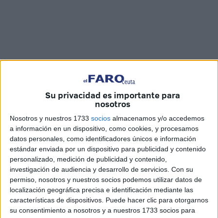
Su privacidad es importante para
nosotros
Nosotros y nuestros 1733
socios
almacenamos y/o accedemos
a información en un dispositivo, como cookies, y procesamos
Imágenes: Joaquín Viera
datos personales, como identificadores únicos e información
estándar enviada por un dispositivo para publicidad y contenido
personalizado, medición de publicidad y contenido,
investigación de audiencia y desarrollo de servicios.
Con su
permiso, nosotros y nuestros socios podemos utilizar datos de
La Mesa Permanente del
Consejo de Hermandades y
localización geográfica precisa e identificación mediante las
Cofradías
de la ciudad y Obispado de Ceuta ha hecho
características de dispositivos. Puede hacer clic para otorgarnos
entrega este lunes a
Jesús Blanco Batista
las guardas en
su consentimiento a nosotros y a nuestros 1733 socios para