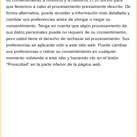
su consentimiento a nosotros y a nuestros 1733 socios para
con respecto al precio establecido en la última revisión,
que llevemos a cabo el procesamiento previamente descrito. De
forma alternativa, puede acceder a información más detallada y
hasta los 16,35 euros, según una resolución publicada en
cambiar sus preferencias antes de otorgar o negar su
el
Boletín Oficial del Estado (BOE)
.
consentimiento.
Tenga en cuenta que algún procesamiento de
sus datos personales puede no requerir de su consentimiento,
En concreto, el aumento de esta última revisión se debe al
pero usted tiene el derecho de rechazar tal procesamiento. Sus
encarecimiento en los fletes
(+16,6%) y
las materias
preferencias se aplicarán solo a este sitio web. Puede cambiar
primas
(+3,2%), junto con una ligera
apreciación del euro
sus preferencias o retirar su consentimiento en cualquier
momento volviendo a este sitio y haciendo clic en el botón
frente al dólar
(+1,2%), han señalado en fuentes del
"Privacidad" en la parte inferior de la página web.
Ministerio para la Transición Ecológica y el Reto
Demográfico.
Bombona de butano
El precio máximo de venta de los gases licuados del
petróleo envasados (GLP) en
recipientes de entre 8 y 20
kilos
(la tradicional bombona de butano) no se encuentra
liberalizado. Su importe se revisa bimestralmente el tercer