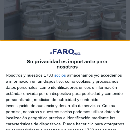
Imagen de archivo
Su privacidad es importante para
nosotros
Nosotros y nuestros 1733
socios
almacenamos y/o accedemos
a información en un dispositivo, como cookies, y procesamos
El
precio de la bombona de butano aumenta
en España
datos personales, como identificadores únicos e información
un 4,9%
a partir de este martes, hasta los
16,35 euros
. En
estándar enviada por un dispositivo para publicidad y contenido
personalizado, medición de publicidad y contenido,
el caso de
Ceuta
, se le puede aplicar una
variación sobre
investigación de audiencia y desarrollo de servicios.
Con su
el precio base debido a
factores locales
.
permiso, nosotros y nuestros socios podemos utilizar datos de
localización geográfica precisa e identificación mediante las
El precio máximo de venta al público de la bombona de
características de dispositivos. Puede hacer clic para otorgarnos
butano se incrementará un 4,9% a partir de este martes