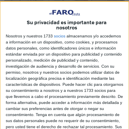
Su privacidad es importante para
nosotros
Nosotros y nuestros 1733
socios
almacenamos y/o accedemos
a información en un dispositivo, como cookies, y procesamos
datos personales, como identificadores únicos e información
estándar enviada por un dispositivo para publicidad y contenido
personalizado, medición de publicidad y contenido,
FFCE
investigación de audiencia y desarrollo de servicios.
Con su
permiso, nosotros y nuestros socios podemos utilizar datos de
localización geográfica precisa e identificación mediante las
características de dispositivos. Puede hacer clic para otorgarnos
su consentimiento a nosotros y a nuestros 1733 socios para
La
Federación de Fútbol de Ceuta
celebrará este
que llevemos a cabo el procesamiento previamente descrito. De
miércoles, día 26 de junio, el acto de cierre de temporada
forma alternativa, puede acceder a información más detallada y
de la categoría Prebenjamín. El mismo comenzará a las
cambiar sus preferencias antes de otorgar o negar su
consentimiento.
Tenga en cuenta que algún procesamiento de
21:00 horas en el campo ‘Emilio Cózar’ de la Ciudad del
sus datos personales puede no requerir de su consentimiento,
Fútbol y contará con la presencia de 300 participantes
pero usted tiene el derecho de rechazar tal procesamiento. Sus