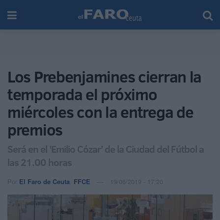
Los Prebenjamines cierran la
temporada el próximo
miércoles con la entrega de
premios
Será en el 'Emilio Cózar' de la Ciudad del Fútbol a
las 21.00 horas
Por
El Faro de Ceuta
,
FFCE
19/06/2019 - 17:20