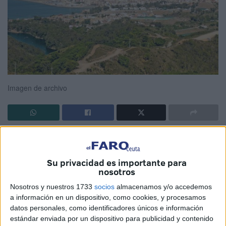
Imagen de archivo
Los romanos, el imperio romano, se caracteriza por un
sinfín de cosas, una de ellas es su elevado pragmatismo.
Su privacidad es importante para
La funcionalidad era para ellos un medio que acababa
nosotros
convirtiéndose en finalidad. Tal vez por ser una sociedad
Nosotros y nuestros 1733
socios
almacenamos y/o accedemos
sustentada en la ingeniería. Todos los caminos llevaban a
a información en un dispositivo, como cookies, y procesamos
Roma, tanto en lo físico y tangible como en lo inmaterial.
datos personales, como identificadores únicos e información
De esto último hablaremos un ratito. Una de las
estándar enviada por un dispositivo para publicidad y contenido