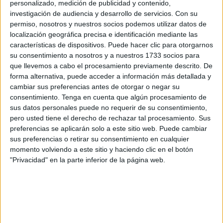
herramientas culturales más potentes es la religión. Para
personalizado, medición de publicidad y contenido,
investigación de audiencia y desarrollo de servicios.
Con su
convertir a los paganos romanos al cristianismo se
permiso, nosotros y nuestros socios podemos utilizar datos de
establecieron estrategias de índole cultural como
localización geográfica precisa e identificación mediante las
relacionar las Saturnales (festividad en honor de Saturno
características de dispositivos. Puede hacer clic para otorgarnos
que transcurrían entre el 17 y el 23 de diciembre, época en
su consentimiento a nosotros y a nuestros 1733 socios para
la que en nuestro hemisferio el Sol sale más tarde y se
que llevemos a cabo el procesamiento previamente descrito. De
forma alternativa, puede acceder a información más detallada y
pone más pronto, es decir, solsticio de invierno) con la
cambiar sus preferencias antes de otorgar o negar su
nueva religión, o el hecho de que el mismo 25 de
consentimiento.
Tenga en cuenta que algún procesamiento de
diciembre fuese la fecha de celebración del Sol Invictus
sus datos personales puede no requerir de su consentimiento,
(culto a la divinidad solar, que conmemora el nacimiento
pero usted tiene el derecho de rechazar tal procesamiento. Sus
preferencias se aplicarán solo a este sitio web. Puede cambiar
del dios del Sol, Apolo).
sus preferencias o retirar su consentimiento en cualquier
momento volviendo a este sitio y haciendo clic en el botón
Somos muchas las que utilizamos el término pragmatismo
"Privacidad" en la parte inferior de la página web.
como sinónimo de práctico, de utilitarista. Realmente está
relacionado con una corriente filosófica, tan idealista como
subjetiva, que nace de una perspectiva desde la que
William James y Charles Sanders Peirce consideran la
verdad desde el punto de vista de la utilidad social.