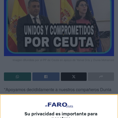
Imagen difundida por el PP de Ceuta en apoyo de Yamal Dris y Dunia Mohamed
"Apoyamos decididamente a nuestros compañeros Dunia
Mohamed y Yamal Dris ante las presiones sufridas cuyo
único deseo es desbancar
al presidente Juan Vivas
del
Gobierno de Ceuta. No lo van a conseguir". Con este
Su privacidad es importante para
mensaje en redes sociales, el
PP de nuestra ciudad
se