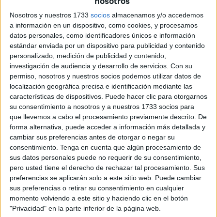
nosotros
ha posicionado en torno a la polémica suscitada que ha
Nosotros y nuestros 1733
socios
almacenamos y/o accedemos
supuesto la primera tempestad seria contra el Ejecutivo
a información en un dispositivo, como cookies, y procesamos
local. Evita hablar de
intentos de moción de censura
datos personales, como identificadores únicos e información
estándar enviada por un dispositivo para publicidad y contenido
que estarían auspiciados por un grupo político pero
personalizado, medición de publicidad y contenido,
reconoce que existe una intencionalidad de terminar con la
investigación de audiencia y desarrollo de servicios.
Con su
figura de Vivas, tras más de 20 años al frente del poder.
permiso, nosotros y nuestros socios podemos utilizar datos de
localización geográfica precisa e identificación mediante las
Los populares han evitado dar una rueda de prensa, lo
características de dispositivos. Puede hacer clic para otorgarnos
lógico al tratarse de un asunto tan serio. Eligen las redes
su consentimiento a nosotros y a nuestros 1733 socios para
que llevemos a cabo el procesamiento previamente descrito. De
sociales para este comentario sin que haya confirmada
forma alternativa, puede acceder a información más detallada y
comparecencia alguna ni de su secretaria general,
cambiar sus preferencias antes de otorgar o negar su
Yolanda Bel, ni de los dos diputados y miembros del PP
consentimiento.
Tenga en cuenta que algún procesamiento de
que estarían siendo coaccionados: Yamal Dris y Dunia
sus datos personales puede no requerir de su consentimiento,
Mohamed. Lo que sí ha permitido dicho comentario es que
pero usted tiene el derecho de rechazar tal procesamiento. Sus
preferencias se aplicarán solo a este sitio web. Puede cambiar
se conozcan impresiones de miembros del PP a través del
sus preferencias o retirar su consentimiento en cualquier
hilo de apreciaciones también reflejadas en las mismas
momento volviendo a este sitio y haciendo clic en el botón
redes sociales.
"Privacidad" en la parte inferior de la página web.