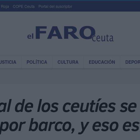
 Roja
COPE Ceuta
Portal del suscriptor
USTICIA
POLÍTICA
CULTURA
EDUCACIÓN
DEPO
l de los ceutíes se
 por barco, y eso e