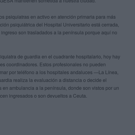
INGESA mantienen sometida a nuestra ciudad.
os psiquiatras en activo en atención primaria para más
ción psiquiátrica del Hospital Universitario está cerrada,
 ingreso son trasladados a la península porque aquí no
quiatra de guardia en el cuadrante hospitalario, hoy hay
ples coordinadores. Estos profesionales no pueden
lamar por teléfono a los hospitales andaluces —La Línea,
rdia realiza la evaluación a distancia o decide el
s en ambulancia a la península, donde son vistos por un
necen ingresados o son devueltos a Ceuta.