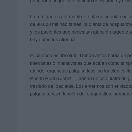
abandono al que el Ministerio de Sanidad y el 
La realidad es alarmante: Ceuta no cuenta con d
de 80.000 mil habitantes, la planta de hospitaliza
y los pacientes que necesitan atención urgente o
hay quién los atienda.
El colapso es absoluto. Donde antes había un psi
internistas o intensivistas que actúan como sim
atender urgencias psiquiátricas; su función es l
Puerto Real o Jerez—, donde un psiquiatra de gua
traslado del paciente. Los enfermos son enviado
psiquiatra y, en función del diagnóstico, perma