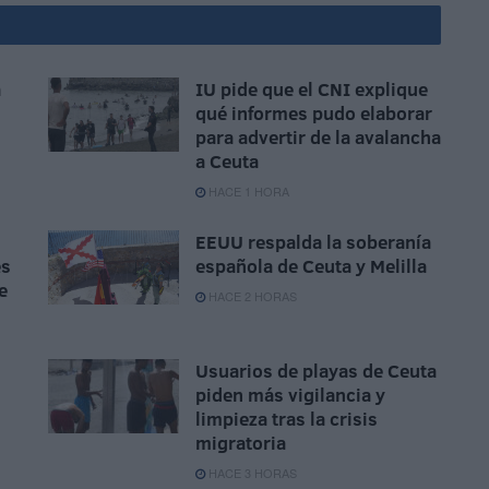
a
IU pide que el CNI explique
qué informes pudo elaborar
para advertir de la avalancha
a Ceuta
HACE 1 HORA
EEUU respalda la soberanía
es
española de Ceuta y Melilla
e
HACE 2 HORAS
Usuarios de playas de Ceuta
piden más vigilancia y
limpieza tras la crisis
migratoria
HACE 3 HORAS