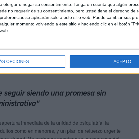
e otorgar o negar su consentimiento.
Tenga en cuenta que algún proc
 Universitario por falta de personal es la prueba más
de no requerir de su consentimiento, pero usted tiene el derecho de r
referencias se aplicarán solo a este sitio web. Puede cambiar sus pref
dro Sánchez ha condenado a Ceuta. La falta de
alquier momento volviendo a este sitio y haciendo clic en el botón "Pri
especialistas y la indiferencia ante una necesidad tan
 web.
as y profesionales.
ÁS OPCIONES
ACEPTO
e seguir siendo una promesa sin
inistrativa"
apertura inmediata de la unidad de psiquiatría, la
adultos como en menores, y un plan de refuerzo urgente
estra ciudad. No podemos aceptar que la respuesta del