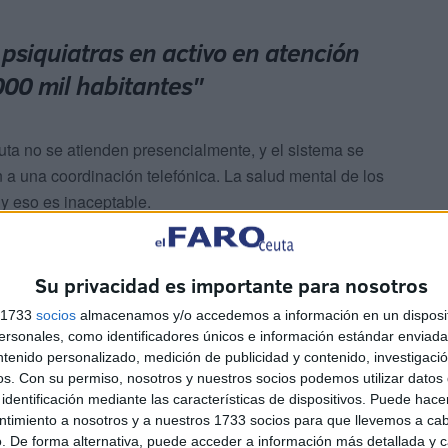
psiquiatras en activo en atención
00 mil habitantes"
euta no se atienden presencialmente, y el sistema se
 a una coordinación telefónica. La salud mental de los
 y eso es inaceptable.
Su privacidad es importante para nosotros
s 1733
socios
almacenamos y/o accedemos a información en un disposit
sonales, como identificadores únicos e información estándar enviada 
encuentran en una situación crítica. Las citas que
ntenido personalizado, medición de publicidad y contenido, investigaci
se están suspendiendo sin nueva fecha, y la Asociación
os.
Con su permiso, nosotros y nuestros socios podemos utilizar datos 
identificación mediante las características de dispositivos. Puede hacer
mparo que sufren estos menores sin que el Ministerio
ntimiento a nosotros y a nuestros 1733 socios para que llevemos a ca
. De forma alternativa, puede acceder a información más detallada y 