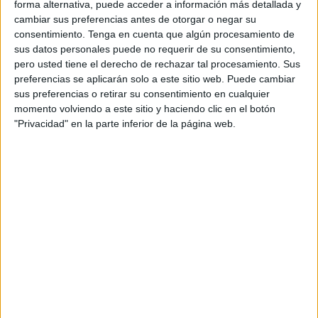
forma alternativa, puede acceder a información más detallada y
Marruecos.
cambiar sus preferencias antes de otorgar o negar su
consentimiento.
Tenga en cuenta que algún procesamiento de
“¿Qué se le debe a Marruecos?” esta ha sido la pregunta
sus datos personales puede no requerir de su consentimiento,
pero usted tiene el derecho de rechazar tal procesamiento. Sus
de la senadora Pilar Rojo al máximo representante de
preferencias se aplicarán solo a este sitio web. Puede cambiar
exteriores español para que justifique la política del
sus preferencias o retirar su consentimiento en cualquier
Gobierno hacia el país vecino y el giro realizado con
momento volviendo a este sitio y haciendo clic en el botón
respecto al Sáhara.
"Privacidad" en la parte inferior de la página web.
Por su parte, Albares ha reprochado al PP su “falta de
sentido de Estado y de sentido común”, por cuestionar
sobre la política que mantienen ambos países.
“Los datos no casan bien con la realidad”, ha asegurado la
senadora popular Pilar Rojo, al recordar que la
inmigración irregular “bate récords históricos”, que las
aduanas de Ceuta y Melilla aún no han abierto y que se
negocia el control del espacio aéreo sobre el Sáhara.