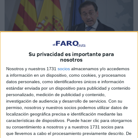
Su privacidad es importante para
nosotros
Nosotros y nuestros 1731
socios
almacenamos y/o accedemos
EFE
a información en un dispositivo, como cookies, y procesamos
datos personales, como identificadores únicos e información
estándar enviada por un dispositivo para publicidad y contenido
personalizado, medición de publicidad y contenido,
investigación de audiencia y desarrollo de servicios.
Con su
El Partido Popular ha preguntado este martes en la sesión
permiso, nosotros y nuestros socios podemos utilizar datos de
de control al Gobierno nacional celebrada en el Senado al
localización geográfica precisa e identificación mediante las
características de dispositivos. Puede hacer clic para otorgarnos
ministro de Asuntos Exteriores, Unión Europea y
su consentimiento a nosotros y a nuestros 1731 socios para
Cooperación, José Manuel Albares, sobre la explicación
que llevemos a cabo el procesamiento previamente descrito. De
de en qué han mejorado las relaciones de España con