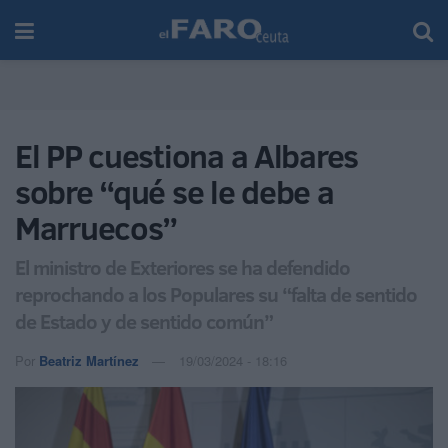
El PP cuestiona a Albares
sobre “qué se le debe a
Marruecos”
El ministro de Exteriores se ha defendido
reprochando a los Populares su “falta de sentido
de Estado y de sentido común”
Por
Beatriz Martínez
19/03/2024 - 18:16