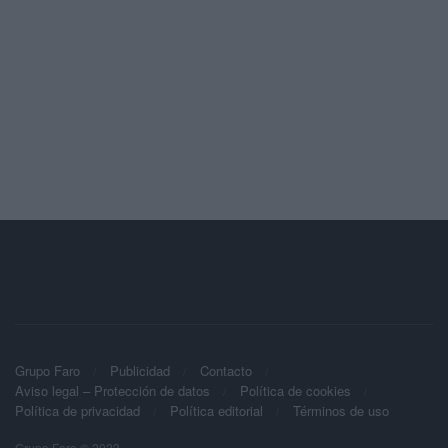
Grupo Faro
Publicidad
Contacto
Aviso legal – Protección de datos
Política de cookies
Política de privacidad
Política editorial
Términos de uso
Grupo Faro © 2023