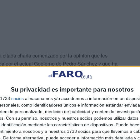
a citada charla comenzado por la opinión que les
ada por el actual Gobierno de Pedro Sánchez y que ha
del Partido Popular. Por otro lado, igualmente
el gobierno de Mariano Rajoy y la compararon con esta
Su privacidad es importante para nosotros
s 1733
socios
almacenamos y/o accedemos a información en un disposit
sonales, como identificadores únicos e información estándar enviada 
ntenido personalizado, medición de publicidad y contenido, investigaci
os.
Con su permiso, nosotros y nuestros socios podemos utilizar datos 
identificación mediante las características de dispositivos. Puede hacer
ntimiento a nosotros y a nuestros 1733 socios para que llevemos a ca
. De forma alternativa, puede acceder a información más detallada y 