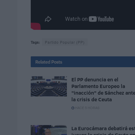
Tags:
Partido Popular (PP)
Related
Posts
El PP denuncia en el
Parlamento Europeo la
"inacción" de Sánchez ant
la crisis de Ceuta
HACE 5 HORAS
La Eurocámara debatirá es
jueves la crisis de Ceuta e