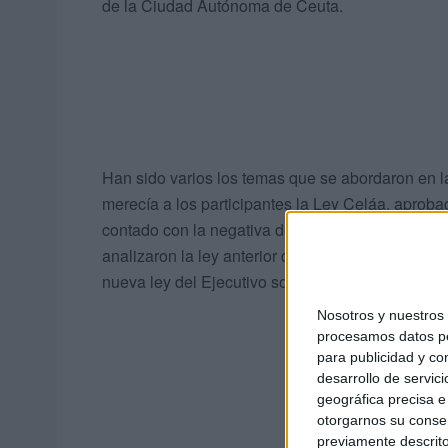
de la Ciudad Autónoma de Ceuta.
Han sido varios los temas que se abordaron en l
merecía a los participantes la Ley Celáa, aprob
contado con la negativa del grupo parlamentario 
analizaron la ley anterior que fue aprobado por 
nueva ley del Ejecutivo socialista.
Nosotros y nuestro
procesamos datos per
para publicidad y co
desarrollo de servici
geográfica precisa e 
otorgarnos su conse
previamente descrito