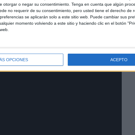
tres participantes en la charla es la actual situación que
e otorgar o negar su consentimiento.
Tenga en cuenta que algún proc
a de las cuestione importantes para los populares en
de no requerir de su consentimiento, pero usted tiene el derecho de r
nes que señalaron fue si entendían que la nueva ley
referencias se aplicarán solo a este sitio web. Puede cambiar sus pref
alquier momento volviendo a este sitio y haciendo clic en el botón "Pri
 distintas comunidades autónomas.
 web.
ÁS OPCIONES
ACEPTO