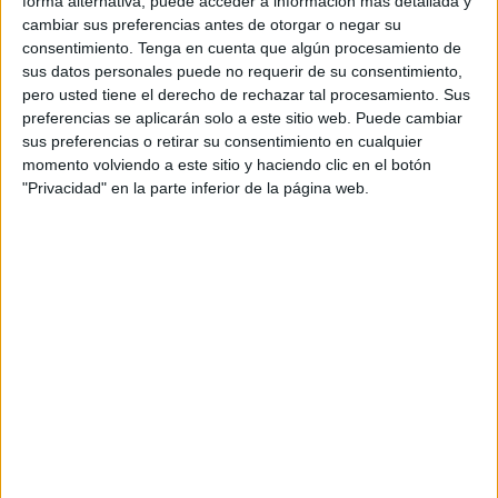
forma alternativa, puede acceder a información más detallada y
libertad con el fin vivir de acuerdo con los valores
cambiar sus preferencias antes de otorgar o negar su
personales y sociales. Advierten que estos movimientos
consentimiento.
Tenga en cuenta que algún procesamiento de
revolucionarios y reaccionarios -calificados como
sus datos personales puede no requerir de su consentimiento,
populistas de extrema derecha o de extrema izquierda-
pero usted tiene el derecho de rechazar tal procesamiento. Sus
preferencias se aplicarán solo a este sitio web. Puede cambiar
amenazan las ideas básicas de nuestra civilización
sus preferencias o retirar su consentimiento en cualquier
porque, en el fondo se alimentan de una ideología
momento volviendo a este sitio y haciendo clic en el botón
fundamentalista y dogmática.
"Privacidad" en la parte inferior de la página web.
Explican que los posmodernos condenan a todos lo que
no hablan o no actúan como ellos piensan porque
interpretan que los comportamientos –por simples y
espontáneos que sean- responden siempre a opciones
políticas. Según el “principio del conocimiento”
proclamado por este movimiento, es imposible alcanzar
conocimientos objetivos y, según el “principio político”, la
sociedad está formada por unos sistemas de poder y de
jerarquías que deciden lo que se puede saber y cómo,
proponen plasmar de forma subjetiva las pautas para