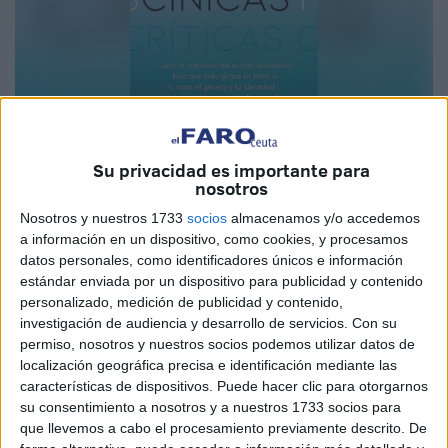
Imagen cedida
Su privacidad es importante para
nosotros
Nosotros y nuestros 1733
socios
almacenamos y/o accedemos
a información en un dispositivo, como cookies, y procesamos
Helen Pluckros, teórica literaria, y James Lindsay, crítico
datos personales, como identificadores únicos e información
cultural, tras establecer cierta analogía con el lenguaje de
estándar enviada por un dispositivo para publicidad y contenido
los gestos, del humor y de la ironía de la Escuela Cínica
personalizado, medición de publicidad y contenido,
investigación de audiencia y desarrollo de servicios.
Con su
de la Antigua Grecia de la segunda mitad del siglo IV,
permiso, nosotros y nuestros socios podemos utilizar datos de
explican cómo los defensores del “posmodernismo”
localización geográfica precisa e identificación mediante las
rechazan los valores culturales de la Modernidad y se
características de dispositivos. Puede hacer clic para otorgarnos
proponen mejorar la democracia representativa cultivando
su consentimiento a nosotros y a nuestros 1733 socios para
que llevemos a cabo el procesamiento previamente descrito. De
la ciencia, superando la superstición y defendiendo la