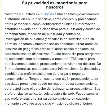
bastante extendidos que muchas personas cometen por
Su privacidad es importante para
nosotros
desconocimiento y que pueden afectar la conservación de
frutas y verduras.
Nosotros y nuestros 1733
socios
almacenamos y/o accedemos
a información en un dispositivo, como cookies, y procesamos
Uno de los fallos más habituales es guardar patatas y
datos personales, como identificadores únicos e información
cebollas en el mismo espacio, una práctica que, según la
estándar enviada por un dispositivo para publicidad y contenido
personalizado, medición de publicidad y contenido,
tecnóloga alimentaria Cristina Lora, debe evitarse para
investigación de audiencia y desarrollo de servicios.
Con su
prolongar la vida útil de estos productos.
permiso, nosotros y nuestros socios podemos utilizar datos de
localización geográfica precisa e identificación mediante las
A través de
su cuenta de Instagram
características de dispositivos. Puede hacer clic para otorgarnos
(@nutret_divulgacion), Lora
ha explicado por qué nunca
su consentimiento a nosotros y a nuestros 1733 socios para
se deben almacenar juntas estas dos hortalizas. "Nunca,
que llevemos a cabo el procesamiento previamente descrito. De
forma alternativa, puede acceder a información más detallada y
nunca, nunca, guardes juntas patatas y cebollas. Te voy a
cambiar sus preferencias antes de otorgar o negar su
explicar el por qué", comienza su vídeo.
consentimiento.
Tenga en cuenta que algún procesamiento de
sus datos personales puede no requerir de su consentimiento,
¿Por qué las patatas y cebollas no
pero usted tiene el derecho de rechazar tal procesamiento. Sus
preferencias se aplicarán solo a este sitio web. Puede cambiar
deben guardarse juntas?
sus preferencias o retirar su consentimiento en cualquier
momento volviendo a este sitio y haciendo clic en el botón