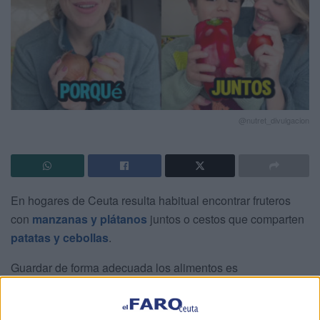
@nutret_divulgacion
En hogares de Ceuta resulta habitual encontrar fruteros
con
manzanas y plátanos
juntos o cestos que comparten
patatas y cebollas
.
Guardar de forma adecuada los alimentos es
imprescindible para mantener su frescura y
evitar el
desperdicio de comida
. Sin embargo, existen errores