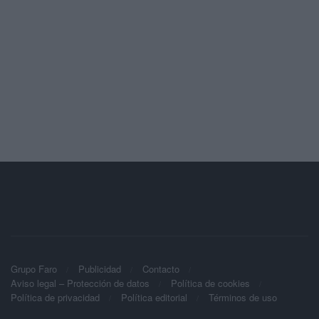
Grupo Faro
Publicidad
Contacto
Aviso legal – Protección de datos
Política de cookies
Política de privacidad
Política editorial
Términos de uso