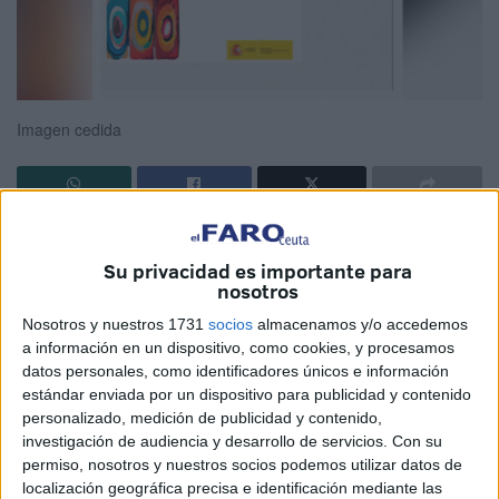
Imagen cedida
Una vez más han llegado a SQM ESPAÑA las quejas de
dos enfermos de diferentes Comunidades Autónomas, que
Su privacidad es importante para
nosotros
han visto como sus respectivos médicos de cabecera les
decían que la sensibilidad química múltiple "no existe". Sí
Nosotros y nuestros 1731
socios
almacenamos y/o accedemos
a información en un dispositivo, como cookies, y procesamos
por increíble que parezca, a estas alturas aún quedan
datos personales, como identificadores únicos e información
médicos que cuestionan esta enfermedad, no importa que
estándar enviada por un dispositivo para publicidad y contenido
los primeros casos se describieran el siglo pasado, en
personalizado, medición de publicidad y contenido,
1950, que afecte casi a un 15 % de la población, que
investigación de audiencia y desarrollo de servicios.
Con su
permiso, nosotros y nuestros socios podemos utilizar datos de
continúe aumentando en todo el mundo, sobre todo en los
localización geográfica precisa e identificación mediante las
países más industrializados y en las zonas urbanas más