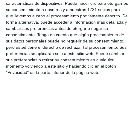
características de dispositivos. Puede hacer clic para otorgarnos
contaminadas, o que esté afectando ya a niños
su consentimiento a nosotros y a nuestros 1731 socios para
diagnosticados con apenas cuatro años de edad, no, nada
que llevemos a cabo el procesamiento previamente descrito. De
forma alternativa, puede acceder a información más detallada y
de eso les importa, prefieren decir que no existe ya que
cambiar sus preferencias antes de otorgar o negar su
mirar hacia otro lado, les permite no tener que preocuparse
consentimiento.
Tenga en cuenta que algún procesamiento de
por estudiar para mantenerse al día, no tener que pensar
sus datos personales puede no requerir de su consentimiento,
qué hacer con ese paciente o limitarse a enviarlo a
pero usted tiene el derecho de rechazar tal procesamiento. Sus
Psiquiatría asegurando que el problema está "en su
preferencias se aplicarán solo a este sitio web. Puede cambiar
sus preferencias o retirar su consentimiento en cualquier
cabeza", una forma como otra cualquiera de quitárselo de
momento volviendo a este sitio y haciendo clic en el botón
encima, al fin y al cabo es un paciente "molesto" porque
"Privacidad" en la parte inferior de la página web.
cuando pierde la tolerancia a los productos químicos,
puede reaccionar también a los conservantes, colorantes,
aromatizantes y todo tipo de excipientes que llevan los
fármacos por lo que no valen con ellos "las pastillitas de
colores".
Por su falta de información estos médicos no saben que su
colectivo, el sanitario, es el tercero más afectado por esta