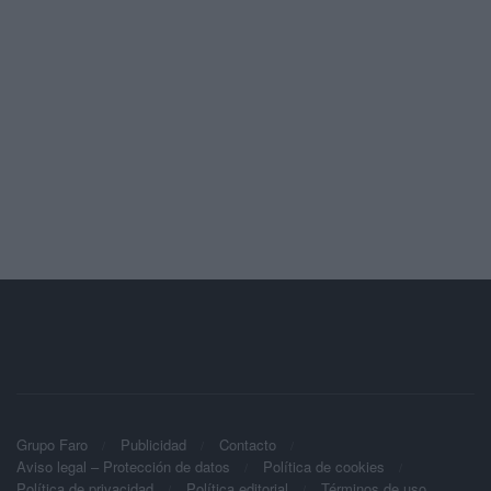
Grupo Faro
Publicidad
Contacto
Aviso legal – Protección de datos
Política de cookies
Política de privacidad
Política editorial
Términos de uso