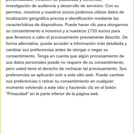
por la necesidad de evadirse del propio ambiente o de
investigación de audiencia y desarrollo de servicios.
Con su
desconectar de nuestra vida cotidiana.
permiso, nosotros y nuestros socios podemos utilizar datos de
localización geográfica precisa e identificación mediante las
En su nuevo poemario, Abraham Guerrero Tenorio (Arcos
características de dispositivos. Puede hacer clic para otorgarnos
su consentimiento a nosotros y a nuestros 1733 socios para
de la Frontera -Cádiz-, 1987) nos ofrece una perspectiva
que llevemos a cabo el procesamiento previamente descrito. De
singular de los viajes. El viaje se convierte en eje temático
forma alternativa, puede acceder a información más detallada y
de las veintiocho composiciones distribuidas en cuatro
cambiar sus preferencias antes de otorgar o negar su
apartados en los que va formulando mediante la reflexión
consentimiento.
Tenga en cuenta que algún procesamiento de
sus datos personales puede no requerir de su consentimiento,
personal -a veces compartida con un destinatario- otras
pero usted tiene el derecho de rechazar tal procesamiento. Sus
tantas maneras de viajar o, mejor dicho, de interpretar el
preferencias se aplicarán solo a este sitio web. Puede cambiar
significado de cada viaje.
sus preferencias o retirar su consentimiento en cualquier
momento volviendo a este sitio y haciendo clic en el botón
Una cita de Luis Rosales –“el dolor es un largo viaje”-
"Privacidad" en la parte inferior de la página web.
encabeza y da sentido al primer apartado: se trata de una
consideración de la existencia como un largo caminar en
el que, más que hallar soluciones o destinos, encontramos
diferentes tipos de obstáculos que acentúan nuestra
congoja, nuestro desasosiego. El segundo apartado