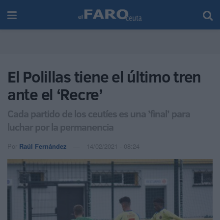
El Polillas tiene el último tren
ante el ‘Recre’
Cada partido de los ceutíes es una ’final’ para
luchar por la permanencia
Por
Raúl Fernández
14/02/2021 - 08:24