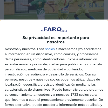
Su privacidad es importante para
nosotros
Imagen de archivo
Nosotros y nuestros 1733
socios
almacenamos y/o accedemos
a información en un dispositivo, como cookies, y procesamos
datos personales, como identificadores únicos e información
estándar enviada por un dispositivo para publicidad y contenido
El
Polillas
Ceuta juega hoy otro encuentro fundamental en
personalizado, medición de publicidad y contenido,
su lucha por conseguir la salvación. Con las aguas
investigación de audiencia y desarrollo de servicios.
Con su
movidas, tras la destitución de Juan Hernández como
permiso, nosotros y nuestros socios podemos utilizar datos de
localización geográfica precisa e identificación mediante las
técnico, el equipo ceutí tratará de sumar su segunda
características de dispositivos. Puede hacer clic para otorgarnos
victoria de la temporada ante el Recreativo de Huelva.
su consentimiento a nosotros y a nuestros 1733 socios para
que llevemos a cabo el procesamiento previamente descrito. De
Hoy será un día diferente y el Polillas no tendrá ningún
forma alternativa, puede acceder a información más detallada y