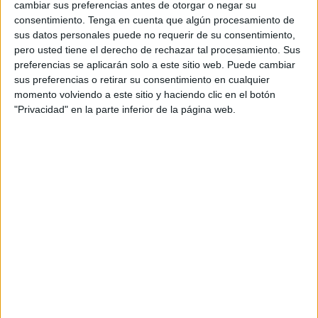
técnico, aunque Abel Almagro, presidente de la entidad,
cambiar sus preferencias antes de otorgar o negar su
actuará de segundo entrenador y será el que dirija a la
consentimiento.
Tenga en cuenta que algún procesamiento de
sus datos personales puede no requerir de su consentimiento,
escuadra caballa.
pero usted tiene el derecho de rechazar tal procesamiento. Sus
preferencias se aplicarán solo a este sitio web. Puede cambiar
Los números no le cuadran a este bloque y con tan sólo
sus preferencias o retirar su consentimiento en cualquier
cuatro partidos para que termine la primera fase, todo lo
momento volviendo a este sitio y haciendo clic en el botón
que no sea ganar en casa será dar el paso definitivo hacia
"Privacidad" en la parte inferior de la página web.
atrás.
La permanencia aún es posible, pero para conseguirla
debe terminar la primera fase del campeonato con más
puntos. Por lo menos ganando los partidos que le restan
como local y sumando algo positivo lejos del ‘Benoliel’.
Hay tiempo para sumar puntos y entrar con un colchón a la
segunda fase. Pero para conseguirlo el Polillas debe
corregir errores de anteriores encuentros.
El partido ante el Sevilla no fue nada malo, pero al Polillas