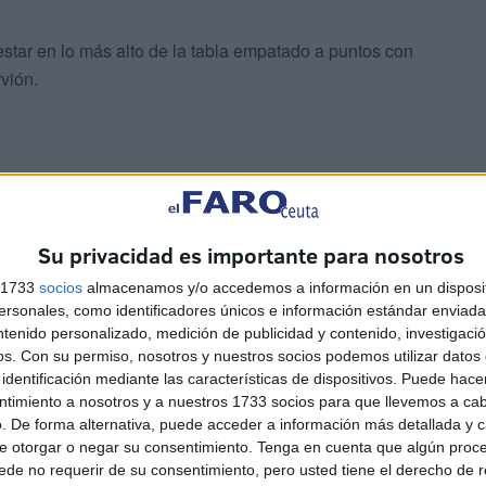
tar en lo más alto de la tabla empatado a puntos con
vión.
ras su victoria por 0-1 ante el Castilleja. Los cordobeses
Su privacidad es importante para nosotros
ueda mucha campaña por delante.
s 1733
socios
almacenamos y/o accedemos a información en un disposit
sonales, como identificadores únicos e información estándar enviada 
erminó con el triunfo de los béticos por 0-1. La victoria le
ntenido personalizado, medición de publicidad y contenido, investigaci
rás a un favorito.
os.
Con su permiso, nosotros y nuestros socios podemos utilizar datos 
identificación mediante las características de dispositivos. Puede hacer
ntimiento a nosotros y a nuestros 1733 socios para que llevemos a ca
. De forma alternativa, puede acceder a información más detallada y 
e otorgar o negar su consentimiento.
Tenga en cuenta que algún proc
de no requerir de su consentimiento, pero usted tiene el derecho de r