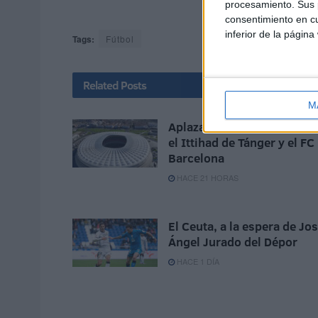
procesamiento. Sus p
consentimiento en cu
inferior de la página
Tags:
Fútbol
Related
Posts
M
Aplazado el amistoso entr
el Ittihad de Tánger y el FC
Barcelona
HACE 21 HORAS
El Ceuta, a la espera de Jo
Ángel Jurado del Dépor
HACE 1 DÍA