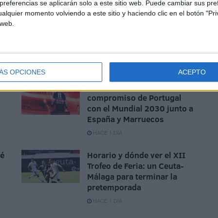
referencias se aplicarán solo a este sitio web. Puede cambiar sus pref
alquier momento volviendo a este sitio y haciendo clic en el botón "Pri
 web.
ÁS OPCIONES
ACEPTO
e
La crisis de Ceuta no frena el
compromiso de Portugal
con el Mundial 2030 junto a
España y Marruecos
HACE 1 DÍA
sé
Horario y dónde ver el XII
Trofeo de Feria: un Ceuta-
Málaga para terminar la
pretemporada
HACE 1 DÍA