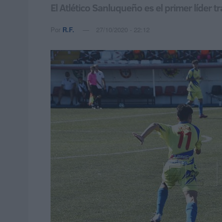
El Atlético Sanluqueño es el primer líder t
Por
R.F.
27/10/2020 - 22:12