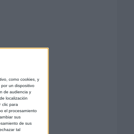
ivo, como cookies, y
por un dispositivo
ón de audiencia y
de localización
 clic para
bo el procesamiento
cambiar sus
esamiento de sus
echazar tal