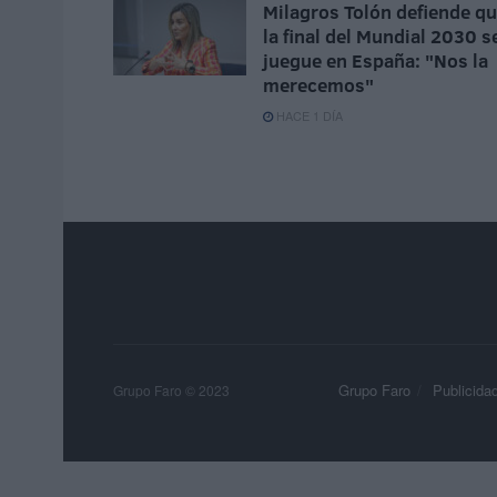
Milagros Tolón defiende q
la final del Mundial 2030 s
juegue en España: "Nos la
merecemos"
HACE 1 DÍA
Grupo Faro
Publicida
Grupo Faro © 2023