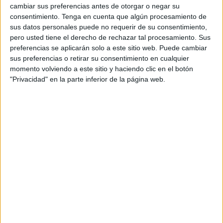
rival, la PD Rociera
que jugará este domingo.
cambiar sus preferencias antes de otorgar o negar su
consentimiento.
Tenga en cuenta que algún procesamiento de
Los de Raúl Alcázar sabían lo que estaba en juego, por
sus datos personales puede no requerir de su consentimiento,
pero usted tiene el derecho de rechazar tal procesamiento. Sus
ello desde el pitido inicial estuvieron enchufados en el
preferencias se aplicarán solo a este sitio web. Puede cambiar
partido. Tanto fue así que en el minuto 4 se abrió el
sus preferencias o retirar su consentimiento en cualquier
marcador en el ‘Martínez Pirri’, Carlos Jaramillo aprovechó
momento volviendo a este sitio y haciendo clic en el botón
un rechace para enfundar el balón en la portería.
"Privacidad" en la parte inferior de la página web.
Los ceutíes tuvieron el dominio del juego durante los
primeros 15 minutos, un error en la defensa del Atlético
Sanluqueño fue el causante del segundo gol del Polilla de
la mano de Fabian.
El visitante continuó en la lucha ante un Polillas sin
descanso. El Atlético Sanluqueño aprovechó los
pequeños errores de los ceutíes para hacerse con
oportunidades que a penas pusieron en peligro la portería
local.