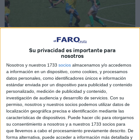
Fotos: M.G.
Su privacidad es importante para
nosotros
Nosotros y nuestros 1733
socios
almacenamos y/o accedemos
a información en un dispositivo, como cookies, y procesamos
El
Club Deportivo Polillas
se enfrentó este sábado ante
datos personales, como identificadores únicos e información
estándar enviada por un dispositivo para publicidad y contenido
el
Atlético Sanluqueño
finalizando el partido con una
personalizado, medición de publicidad y contenido,
victoria por un 3-0. Este encuentro de la penúltima jornada
investigación de audiencia y desarrollo de servicios.
Con su
que jugaron en casa, en Ceuta,
era un duelo a vida o
permiso, nosotros y nuestros socios podemos utilizar datos de
muerte en el que los tres puntos eran necesarios
para
localización geográfica precisa e identificación mediante las
características de dispositivos. Puede hacer clic para otorgarnos
hacerse con la salvación y por ende con el ascenso de
su consentimiento a nosotros y a nuestros 1733 socios para
categoría. Aunque todo no dependerá de ellos, pues
que llevemos a cabo el procesamiento previamente descrito. De
todavía
tienen que esperar el resultado de su eterno
forma alternativa, puede acceder a información más detallada y