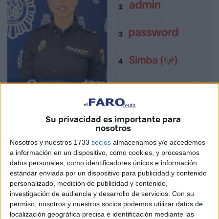
Su privacidad es importante para
Imagen cedida
nosotros
Nosotros y nuestros 1733
socios
almacenamos y/o accedemos
a información en un dispositivo, como cookies, y procesamos
datos personales, como identificadores únicos e información
¿Sabes cuáles son las
peores
contraseñas
que puedes
estándar enviada por un dispositivo para publicidad y contenido
usar? La respuesta a esta pregunta la ofrece la
Policía
personalizado, medición de publicidad y contenido,
Nacional
en uno de sus acostumbrados vídeos en
redes
investigación de audiencia y desarrollo de servicios.
Con su
sociales
para advertir a los usuarios, incluyendo a los
permiso, nosotros y nuestros socios podemos utilizar datos de
localización geográfica precisa e identificación mediante las
vecinos de
Ceuta
, sobre lo que no se debe hacer en esta