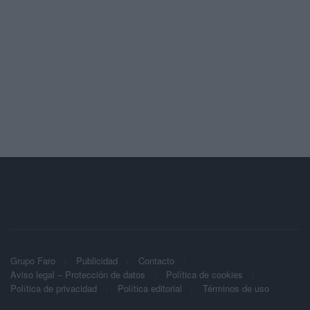
Grupo Faro
Publicidad
Contacto
Aviso legal – Protección de datos
Política de cookies
Política de privacidad
Política editorial
Términos de uso