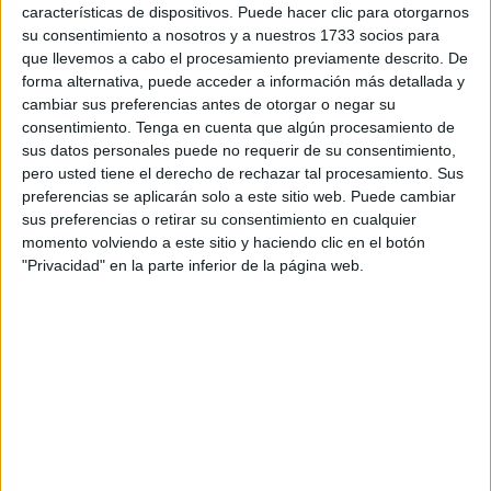
características de dispositivos. Puede hacer clic para otorgarnos
materia.
su consentimiento a nosotros y a nuestros 1733 socios para
que llevemos a cabo el procesamiento previamente descrito. De
El
ranking de las peores contraseñas
incluye:
forma alternativa, puede acceder a información más detallada y
cambiar sus preferencias antes de otorgar o negar su
123456
consentimiento.
Tenga en cuenta que algún procesamiento de
sus datos personales puede no requerir de su consentimiento,
Admin
pero usted tiene el derecho de rechazar tal procesamiento. Sus
preferencias se aplicarán solo a este sitio web. Puede cambiar
Password
sus preferencias o retirar su consentimiento en cualquier
momento volviendo a este sitio y haciendo clic en el botón
Nombre de mascota
"Privacidad" en la parte inferior de la página web.
(Nombre) 123
Tras esta pequeña advertencia, la
Policía Nacional
explica que “una
contraseña fuerte
debe ser larga,
impredecible para un robot y no ser imposible de recordar
para ti”.
Pero la información que ofrecen al respecto no solo se