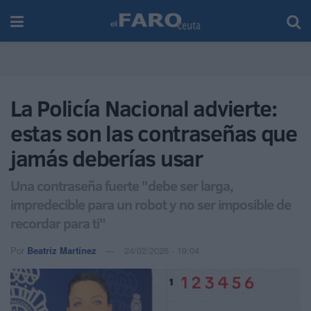
La Policía Nacional advierte:
estas son las contraseñas que
jamás deberías usar
Una contraseña fuerte "debe ser larga,
impredecible para un robot y no ser imposible de
recordar para ti"
Por
Beatriz Martínez
24/02/2026 - 19:04