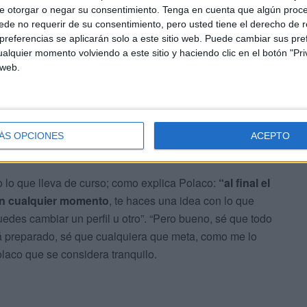
e otorgar o negar su consentimiento.
Tenga en cuenta que algún proc
os hablado y no había pasado en dos o tres ocasiones
de no requerir de su consentimiento, pero usted tiene el derecho de r
referencias se aplicarán solo a este sitio web. Puede cambiar sus pref
alquier momento volviendo a este sitio y haciendo clic en el botón "Pri
valentía, la personalidad, la que tuvimos el día de La
 web.
ter. “Eso es la mejora individual y grupal del grupo, y eso
ÁS OPCIONES
ACEPTO
 lo que lleva de curso; como explica Polaco:
“al final el
 en cualquier momento
, te haces una idea con lo que
uedes cambiar un perfil u otro”. “Pero bueno, sé que todo
á preparado, sé que cualquiera que meta, como me lo
laco que se considera tranquilo.