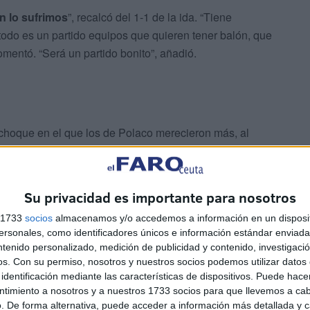
n lo sufrimos
”, recalcó del 1-1 de la ida. “Tiene
e todo es un partido equipos que quieren tener balón, que
omentó. “Será un partido bonito”, añadió.
choque en el que los de Polaco merecieron más, al
 que el otro día fue bien. Mi equipo otra vez parece
Su privacidad es importante para nosotros
s 1733
socios
almacenamos y/o accedemos a información en un disposit
sonales, como identificadores únicos e información estándar enviada 
ntenido personalizado, medición de publicidad y contenido, investigaci
os.
Con su permiso, nosotros y nuestros socios podemos utilizar datos 
identificación mediante las características de dispositivos. Puede hacer
 del encuentro: “Jugamos muy bien. Es verdad que estas
ntimiento a nosotros y a nuestros 1733 socios para que llevemos a ca
aliza un fallo que tuvimos, que no fue incluso el penalti,
. De forma alternativa, puede acceder a información más detallada y 