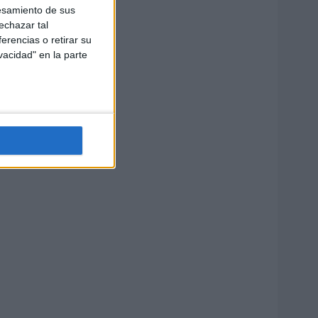
esamiento de sus
echazar tal
erencias o retirar su
vacidad" en la parte