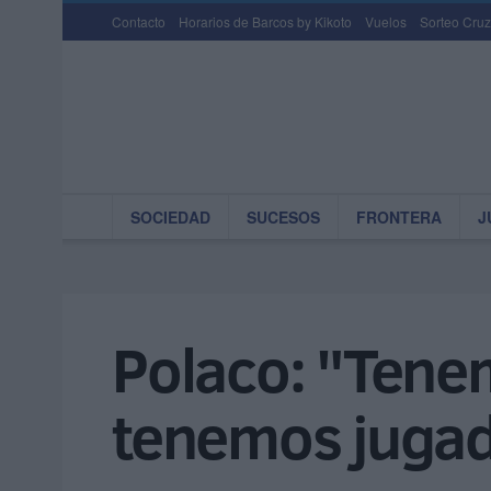
Contacto
Horarios de Barcos by Kikoto
Vuelos
Sorteo Cruz
SOCIEDAD
SUCESOS
FRONTERA
J
Polaco: "Tenem
tenemos jugad