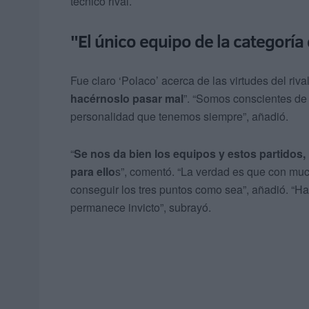
técnico rival.
"El único equipo de la categorí
Fue claro ‘Polaco’ acerca de las virtudes del rival
hacérnoslo pasar mal
”. “Somos conscientes de q
personalidad que tenemos siempre”, añadió.
“
Se nos da bien los equipos y estos partidos,
para ello
s”, comentó. “La verdad es que con mucha
conseguir los tres puntos como sea”, añadió. “H
permanece invicto”, subrayó.