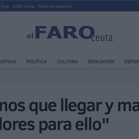
 Roja
COPE Ceuta
Portal del suscriptor
USTICIA
POLÍTICA
CULTURA
EDUCACIÓN
DEPO
os que llegar y ma
ores para ello"