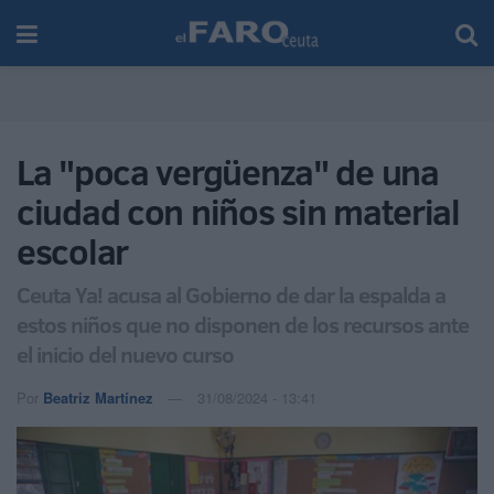
La "poca vergüenza" de una
ciudad con niños sin material
escolar
Ceuta Ya! acusa al Gobierno de dar la espalda a
estos niños que no disponen de los recursos ante
el inicio del nuevo curso
Por
Beatriz Martínez
31/08/2024 - 13:41