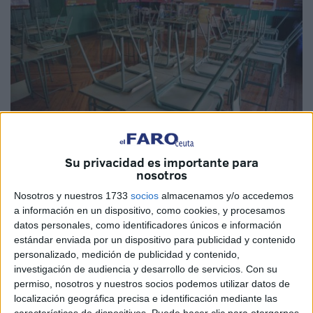
Su privacidad es importante para
Imagen de archivo
nosotros
Nosotros y nuestros 1733
socios
almacenamos y/o accedemos
a información en un dispositivo, como cookies, y procesamos
datos personales, como identificadores únicos e información
Ceuta Ya!
presentará
en el próximo Pleno
una
estándar enviada por un dispositivo para publicidad y contenido
interpelación sobre el inicio del nuevo curso escolar. En
personalizado, medición de publicidad y contenido,
investigación de audiencia y desarrollo de servicios.
Con su
concreto, la formación local preguntará al
Gobierno de la
permiso, nosotros y nuestros socios podemos utilizar datos de
Ciudad
si “no siente vergüenza de que centenares, acaso
localización geográfica precisa e identificación mediante las
miles, de jóvenes ceutíes no puedan disponer del material