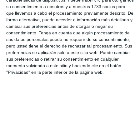
características de dispositivos. Puede hacer clic para otorgarnos
escolar necesario de manera gratuita para cursar sus
su consentimiento a nosotros y a nuestros 1733 socios para
que llevemos a cabo el procesamiento previamente descrito. De
estudios en el tramo de enseñanza obligatoria”.
forma alternativa, puede acceder a información más detallada y
cambiar sus preferencias antes de otorgar o negar su
Y es que, de acuerdo con el partido que encabeza
consentimiento.
Tenga en cuenta que algún procesamiento de
Mohamed Mustafa, las ayudas para libros, “devenidas
sus datos personales puede no requerir de su consentimiento,
limosnas concedidas con desdén”, no garantizan la
pero usted tiene el derecho de rechazar tal procesamiento. Sus
gratuidad de la Enseñanza.
preferencias se aplicarán solo a este sitio web. Puede cambiar
sus preferencias o retirar su consentimiento en cualquier
“Aquellas familias que apenas pueden asegurarse tres
momento volviendo a este sitio y haciendo clic en el botón
"Privacidad" en la parte inferior de la página web.
comidas calientes al día no podrán costear todo el material
escolar, comenzando así los ‘juegos malabares’ a los que
ya están, por desgracia, acostumbradas”, señalan los
autonomistas.
Fracaso escolar y material
La diputada Julia Ferreras ha querido incidir en que el
fracaso escolar “también tiene que ver con el hecho de que