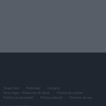
Grupo Faro
Publicidad
Contacto
Aviso legal – Protección de datos
Política de cookies
Política de privacidad
Política editorial
Términos de uso