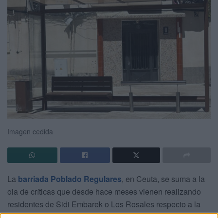
Imagen cedida
La
barriada Poblado Regulares
, en Ceuta, se suma a la
ola de críticas que desde hace meses vienen realizando
residentes de Sidi Embarek o Los Rosales respecto a la
anulación del
servicio de autobús
en la calle Claudio