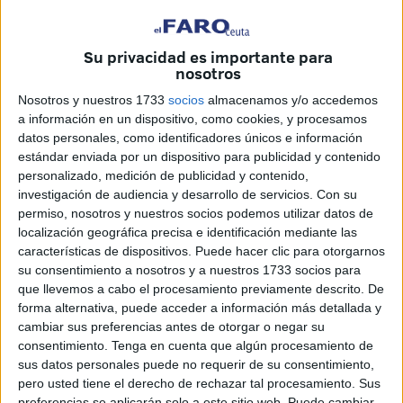
Vázquez ocasionada por las
obras en ejecución de
Hadú
.
Su privacidad es importante para
nosotros
La asociación de vecinos de Poblado Regulares, presidida
Nosotros y nuestros 1733
socios
almacenamos y/o accedemos
por
Karim Lalami Layachi
, ha reclamado a la Ciudad que
a información en un dispositivo, como cookies, y procesamos
uno de los
nuevos microbuses adquiridos
datos personales, como identificadores únicos e información
recientemente sea destinado a cubrir el recorrido por la
estándar enviada por un dispositivo para publicidad y contenido
avenida Capitán Claudio Vázquez.
personalizado, medición de publicidad y contenido,
investigación de audiencia y desarrollo de servicios.
Con su
permiso, nosotros y nuestros socios podemos utilizar datos de
El objetivo
localización geográfica precisa e identificación mediante las
características de dispositivos. Puede hacer clic para otorgarnos
El objetivo, según ha trasladado el presidente vecinal, es
su consentimiento a nosotros y a nuestros 1733 socios para
aliviar las dificultades de movilidad que están sufriendo
que llevemos a cabo el procesamiento previamente descrito. De
forma alternativa, puede acceder a información más detallada y
cientos de residentes desde que
las líneas habituales de
cambiar sus preferencias antes de otorgar o negar su
autobús dejaron de circular
por esta zona a causa de las
consentimiento.
Tenga en cuenta que algún procesamiento de
obras.
sus datos personales puede no requerir de su consentimiento,
pero usted tiene el derecho de rechazar tal procesamiento. Sus
Desde la entidad vecinal consideran que la situación se ha
preferencias se aplicarán solo a este sitio web. Puede cambiar