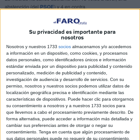
abstención (del
PSOE
) y 4 en contra.
Mohamed Mohamed Ali Duas ha puesto el ejemplo de la
Junta de Andalucía para no crear "un limbo" en algunas
Su privacidad es importante para
viviendas
que le imposibilita al propietario tener
nosotros
suministro de luz y agua.
Nosotros y nuestros 1733
socios
almacenamos y/o accedemos
a información en un dispositivo, como cookies, y procesamos
"Queremos que se inicien los trámites necesarios para la
datos personales, como identificadores únicos e información
modificación de la normativa por la cual se exige la cédula
estándar enviada por un dispositivo para publicidad y contenido
de habitabilidad a todo aquel ciudadano que desea
personalizado, medición de publicidad y contenido,
investigación de audiencia y desarrollo de servicios.
Con su
acceder al suministro básico de la electricidad".
permiso, nosotros y nuestros socios podemos utilizar datos de
localización geográfica precisa e identificación mediante las
Ha defendido que el suministro eléctrico es un derecho
características de dispositivos. Puede hacer clic para otorgarnos
"básico y esencial para la ciudadanía".
su consentimiento a nosotros y a nuestros 1733 socios para
que llevemos a cabo el procesamiento previamente descrito. De
“Las personas no deben ser simples clientes de una
forma alternativa, puede acceder a información más detallada y
empresa suministradora, sino titulares de un derecho”.
cambiar sus preferencias antes de otorgar o negar su
consentimiento.
Tenga en cuenta que algún procesamiento de
En el caso de nuestra ciudad, Duas cree que esta cédula
sus datos personales puede no requerir de su consentimiento,