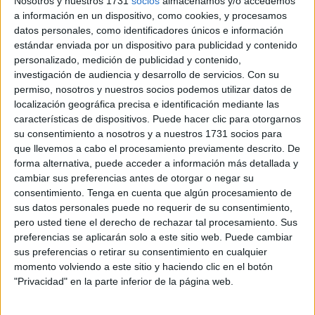
Nosotros y nuestros 1731
socios
almacenamos y/o accedemos
Naciones Unidas
“La evidencia es clara: debemos
a información en un dispositivo, como cookies, y procesamos
invertir en prevención”.
datos personales, como identificadores únicos e información
estándar enviada por un dispositivo para publicidad y contenido
La Ciudad ha informado en un comunicado que
el
personalizado, medición de publicidad y contenido,
impacto de las adicciones continúa siendo un reto
investigación de audiencia y desarrollo de servicios.
Con su
social y sanitario en Ceuta
, lo que ha motivado al
permiso, nosotros y nuestros socios podemos utilizar datos de
Gobierno local a seguir apostando por programas
localización geográfica precisa e identificación mediante las
características de dispositivos. Puede hacer clic para otorgarnos
preventivos, intervenciones comunitarias y refuerzo de los
su consentimiento a nosotros y a nuestros 1731 socios para
servicios asistenciales. Añaden que así lo reflejan los
que llevemos a cabo el procesamiento previamente descrito. De
últimos datos recogidos en las memorias anuales del
forma alternativa, puede acceder a información más detallada y
PSDOCA y las encuestas nacionales de consumo.
cambiar sus preferencias antes de otorgar o negar su
consentimiento.
Tenga en cuenta que algún procesamiento de
sus datos personales puede no requerir de su consentimiento,
Tendencias de consumo
pero usted tiene el derecho de rechazar tal procesamiento. Sus
preferencias se aplicarán solo a este sitio web. Puede cambiar
Según la Encuesta EDADES 2024,
el alcohol sigue
sus preferencias o retirar su consentimiento en cualquier
siendo la sustancia más consumida
, con una
momento volviendo a este sitio y haciendo clic en el botón
"Privacidad" en la parte inferior de la página web.
prevalencia del 73,1%, si bien se observa un incremento
del consumo de hipnosedantes y analgésicos opioides,