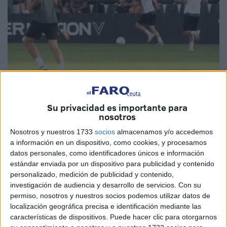
Imagen de archivo
Su privacidad es importante para
nosotros
Nosotros y nuestros 1733
socios
almacenamos y/o accedemos
La
AD Ceuta
ya ha entrado en su cuarta semana de
a información en un dispositivo, como cookies, y procesamos
trabajo
en la temporada 2025-26. El equipo está ya
datos personales, como identificadores únicos e información
estándar enviada por un dispositivo para publicidad y contenido
centrado en su próximo rival,
la SD Huesca
.
personalizado, medición de publicidad y contenido,
investigación de audiencia y desarrollo de servicios.
Con su
El equipo terminó la semana pasada volviendo de
permiso, nosotros y nuestros socios podemos utilizar datos de
Santander el domingo. El plantel volvió tras un duro
localización geográfica precisa e identificación mediante las
partido ante
el
Real Racing Club
en el que recibieron un
características de dispositivos. Puede hacer clic para otorgarnos