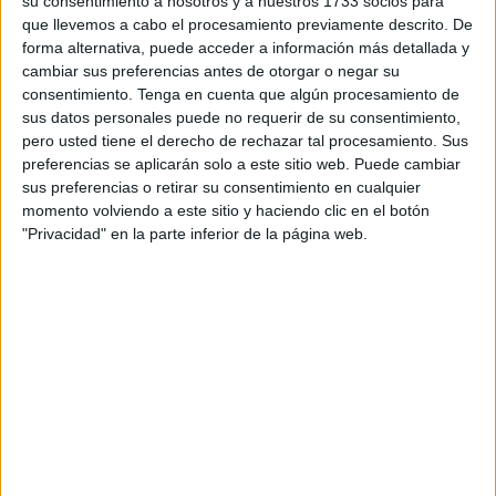
4-1 obra del
portentoso potencial ofensivo
de los
su consentimiento a nosotros y a nuestros 1733 socios para
que llevemos a cabo el procesamiento previamente descrito. De
cántabros.
forma alternativa, puede acceder a información más detallada y
cambiar sus preferencias antes de otorgar o negar su
El Plan Semanal
consentimiento.
Tenga en cuenta que algún procesamiento de
sus datos personales puede no requerir de su consentimiento,
La
AD Ceuta publicó en sus redes el plan de la cuarta
pero usted tiene el derecho de rechazar tal procesamiento. Sus
preferencias se aplicarán solo a este sitio web. Puede cambiar
semana del curso
. Marcado en el almanaque está el
sus preferencias o retirar su consentimiento en cualquier
domingo a las 14:00, cuando jugará el equipo como local
momento volviendo a este sitio y haciendo clic en el botón
en la Segunda División por segunda vez, buscando los
"Privacidad" en la parte inferior de la página web.
primeros puntos del año y la primera alegría para su
afición.
La semana comenzó este lunes con una jornada de
entreno para que las piernas no paren tras una jornada de
viaje. El martes tocaba un pequeño parón para que los
músculos lleguen listos y la cabeza esté a plena
disposición para afrontar una semana ilusionante con un
nuevo objetivo: brindar el mejor partido posible en el