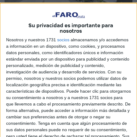
Su privacidad es importante para
nosotros
Nosotros y nuestros 1731
socios
almacenamos y/o accedemos
a información en un dispositivo, como cookies, y procesamos
datos personales, como identificadores únicos e información
El Consejo de Ministros aprobó y dio a conocer ayer el
estándar enviada por un dispositivo para publicidad y contenido
personalizado, medición de publicidad y contenido,
contenido del Plan Integral de Desarrollo Socioeconómico
investigación de audiencia y desarrollo de servicios.
Con su
que ha elaborado para Ceuta, un documento con más de
permiso, nosotros y nuestros socios podemos utilizar datos de
70 medidas que prevén una inversión superior a 350
localización geográfica precisa e identificación mediante las
millones de euros durante el próximo cuatrienio, pero que
características de dispositivos. Puede hacer clic para otorgarnos
no despeja algunas incógnitas estructurales y estratégicas
su consentimiento a nosotros y a nuestros 1731 socios para
que llevemos a cabo el procesamiento previamente descrito. De
que siguen en el aire sobre el futuro de la ciudad. El
forma alternativa, puede acceder a información más detallada y
Gobierno central no se ha pronunciado sobre si conviene o
cambiar sus preferencias antes de otorgar o negar su
no prescindir definitivamente de la excepcionalidad del
consentimiento.
Tenga en cuenta que algún procesamiento de
Tratado de Schengen ni sobre si es partidario de solicitar
sus datos personales puede no requerir de su consentimiento,
pero usted tiene el derecho de rechazar tal procesamiento. Sus