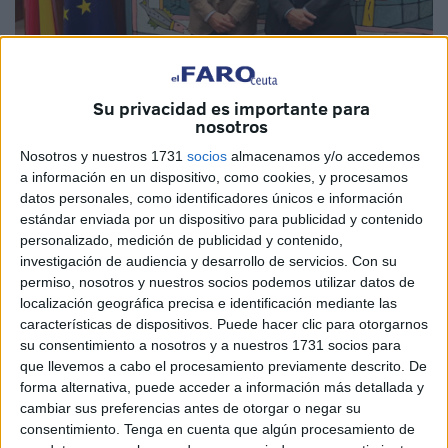
Su privacidad es importante para
Imagen cedida
nosotros
Nosotros y nuestros 1731
socios
almacenamos y/o accedemos
a información en un dispositivo, como cookies, y procesamos
datos personales, como identificadores únicos e información
El presidente de la Autoridad Portuaria de Ceuta se reunió
estándar enviada por un dispositivo para publicidad y contenido
en la jornada de este martes con el de Puertos del Estado
personalizado, medición de publicidad y contenido,
investigación de audiencia y desarrollo de servicios.
Con su
para conseguir esos fondos que les permitan trabajar en el
permiso, nosotros y nuestros socios podemos utilizar datos de
futuro.
localización geográfica precisa e identificación mediante las
características de dispositivos. Puede hacer clic para otorgarnos
Ceuta, por sus características, tiene mucho territorio que
su consentimiento a nosotros y a nuestros 1731 socios para
pertenece al puerto por lo que es de vital importancia este
que llevemos a cabo el procesamiento previamente descrito. De
tipo de acuerdo que va en beneficio de toda la ciudadanía.
forma alternativa, puede acceder a información más detallada y
cambiar sus preferencias antes de otorgar o negar su
Este plan recoge las inversiones, previsiones de ingresos
consentimiento.
Tenga en cuenta que algún procesamiento de