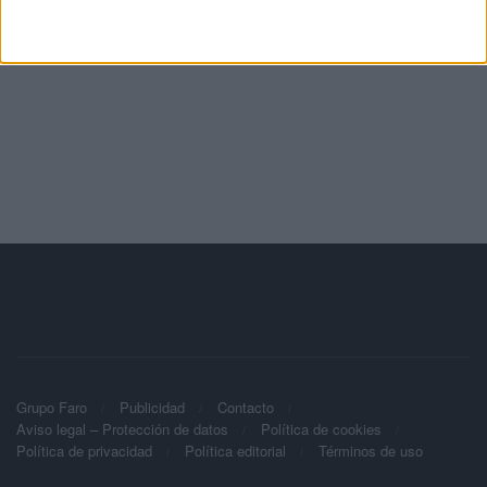
Grupo Faro
Publicidad
Contacto
Aviso legal – Protección de datos
Política de cookies
Política de privacidad
Política editorial
Términos de uso