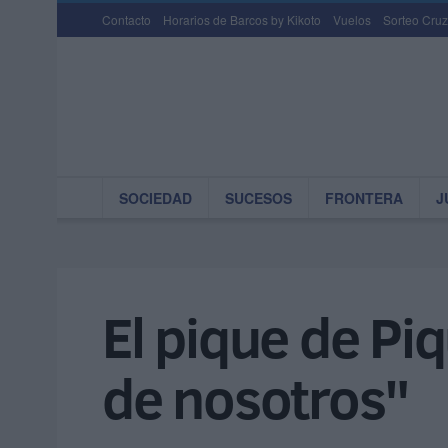
Contacto
Horarios de Barcos by Kikoto
Vuelos
Sorteo Cruz
SOCIEDAD
SUCESOS
FRONTERA
J
El pique de Pi
de nosotros"