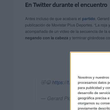
En Twitter durante el encuentro
Antes incluso de que acabara el
partido
, Gerard
publicación de Movistar Plus Deportes. “La roja y
acompañada de un video de la secuencia de la 
negando con la cabeza
y terminar girándose co
Nosotros y nuestro
🤣😂
https://t.co/4D0SWZ1Itf
procesamos datos per
para publicidad y co
desarrollo de servici
— Gerard Piqué (@3gerardpiq
geográfica precisa e 
otorgarnos su conse
previamente descrito