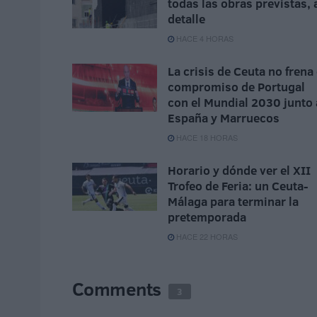
todas las obras previstas, 
detalle
HACE 4 HORAS
La crisis de Ceuta no frena 
compromiso de Portugal
con el Mundial 2030 junto 
España y Marruecos
HACE 18 HORAS
Horario y dónde ver el XII
Trofeo de Feria: un Ceuta-
Málaga para terminar la
pretemporada
HACE 22 HORAS
Comments
3