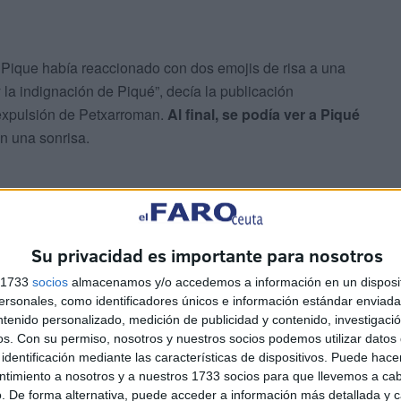
 Pique había reaccionado con dos emojis de risa a una
 la indignación de Piqué”, decía la publicación
expulsión de Petxarroman.
Al final, se podía ver a Piqué
n una sonrisa.
Su privacidad es importante para nosotros
s 1733
socios
almacenamos y/o accedemos a información en un disposit
sonales, como identificadores únicos e información estándar enviada 
ntenido personalizado, medición de publicidad y contenido, investigaci
os.
Con su permiso, nosotros y nuestros socios podemos utilizar datos 
ue)
May 24, 2026
identificación mediante las características de dispositivos. Puede hacer
ntimiento a nosotros y a nuestros 1733 socios para que llevemos a ca
. De forma alternativa, puede acceder a información más detallada y 