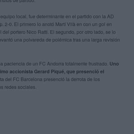
nutos de partido.
equipo local, fue determinante en el partido con la AD
p. 2-0. El primero lo anotó Martí Vilà en con un gol en
l del portero Nico Ratti. El segundo, por otro lado, se lo
vantó una polvareda de polémica tras una larga revisión
 la paciencia de un FC Andorra totalmente frustrado.
Uno
ximo accionista Gerard Piqué, que presenció el
ista del FC Barcelona presenció la derrota de los
s redes sociales.