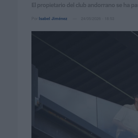
El propietario del club andorrano se ha p
Por
Isabel Jiménez
24/05/2026 - 18:53