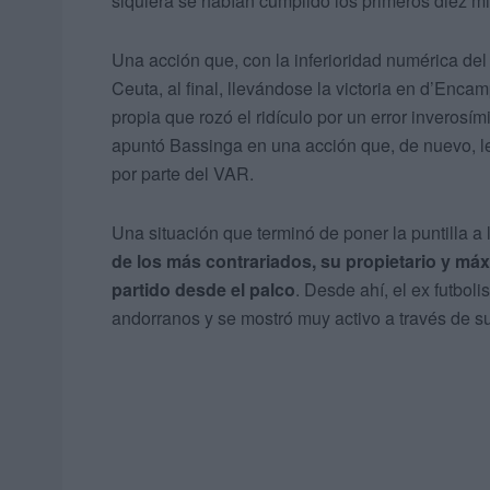
siquiera se habían cumplido los primeros diez mi
Una acción que, con la inferioridad numérica del 
Ceuta, al final, llevándose la victoria en d’Encam
propia que rozó el ridículo por un error inverosími
apuntó Bassinga en una acción que, de nuevo, le
por parte del VAR.
Una situación que terminó de poner la puntilla a
de los más contrariados, su propietario y má
partido desde el palco
. Desde ahí, el ex futbol
andorranos y se mostró muy activo a través de su