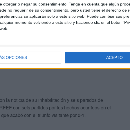
rientes, porque su reacción no fue la mayor muestra de
e otorgar o negar su consentimiento.
Tenga en cuenta que algún proc
er la palabra perfecta para expresar sus emociones poco
de no requerir de su consentimiento, pero usted tiene el derecho de r
referencias se aplicarán solo a este sitio web. Puede cambiar sus pref
e la retransmisión del encuentro se le escuchó
alquier momento volviendo a este sitio y haciendo clic en el botón "Pri
en de nosotros. Estoy cansado
”, cuando el FC
 web.
.
ÁS OPCIONES
ACEPTO
la noticia de su inhabilitación y seis partidos de
 RFEF con seis partidos por los hechos ocurridos en el
ue acabó con el triunfo visitante por 0-1.