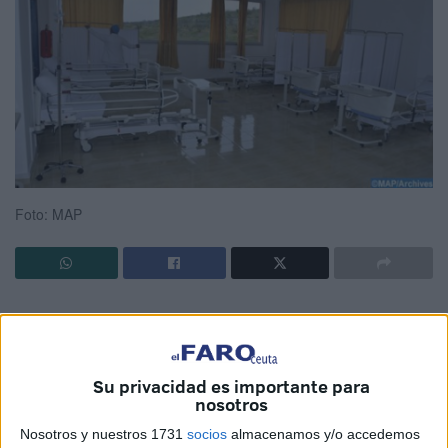
Foto: MAP
Asociaciones feministas reclamaron este martes la
Su privacidad es importante para
despenalización de la interrupción voluntaria del
nosotros
embarazo en Marruecos tras la muerte de una menor de 15
Nosotros y nuestros 1731
socios
almacenamos y/o accedemos