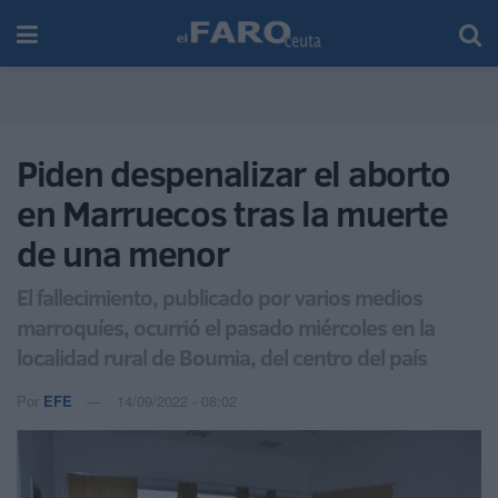
Piden despenalizar el aborto
en Marruecos tras la muerte
de una menor
El fallecimiento, publicado por varios medios
marroquíes, ocurrió el pasado miércoles en la
localidad rural de Boumia, del centro del país
Por
EFE
14/09/2022 - 08:02