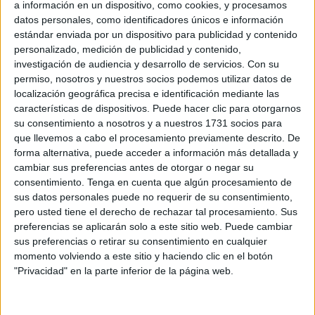
años a causa de un aborto clandestino, unos hechos por
a información en un dispositivo, como cookies, y procesamos
datos personales, como identificadores únicos e información
los que fueron detenidos la madre de la niña, las dos
estándar enviada por un dispositivo para publicidad y contenido
personas que lo practicaron y un joven.
personalizado, medición de publicidad y contenido,
investigación de audiencia y desarrollo de servicios.
Con su
El fallecimiento, publicado por varios medios marroquíes,
permiso, nosotros y nuestros socios podemos utilizar datos de
ocurrió el pasado miércoles en la localidad rural de
localización geográfica precisa e identificación mediante las
Boumia, del centro del país, cuando, según el diario Al-
características de dispositivos. Puede hacer clic para otorgarnos
su consentimiento a nosotros y a nuestros 1731 socios para
Akhbar, la menor murió a causa de la hemorragia causada
que llevemos a cabo el procesamiento previamente descrito. De
por la operación, que se habría practicado en la casa de
forma alternativa, puede acceder a información más detallada y
un joven de 25 años con el cual mantenía relaciones.
cambiar sus preferencias antes de otorgar o negar su
consentimiento.
Tenga en cuenta que algún procesamiento de
sus datos personales puede no requerir de su consentimiento,
pero usted tiene el derecho de rechazar tal procesamiento. Sus
preferencias se aplicarán solo a este sitio web. Puede cambiar
sus preferencias o retirar su consentimiento en cualquier
momento volviendo a este sitio y haciendo clic en el botón
Tras encontrar el cadáver, afirma el diario, las autoridades
"Privacidad" en la parte inferior de la página web.
marroquíes detuvieron a la madre de la chica -que fue
liberada luego- y a las dos personas que realizaron el