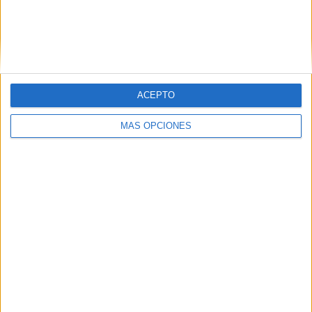
El asesoramiento profesional: el escudo
militar contra la desinformación en redes
HACE 2 HORAS
El inicio del curso escolar este año… con
sabor a pérdida
ACEPTO
HACE 3 HORAS
MÁS OPCIONES
La factura
HACE 3 HORAS