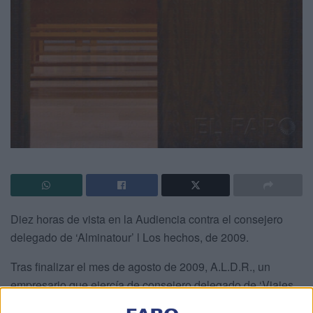
Diez horas de vista en la Audiencia contra el consejero
delegado de ‘Alminatour’ l Los hechos, de 2009.
Tras finalizar el mes de agosto de 2009, A.L.D.R., un
empresario que ejercía de consejero delegado de ‘Viajes
Alminatour’ y que era, en realidad, el hombre más