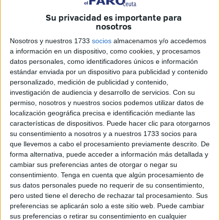
poderoso de esta agencia, pudo quedarse con todo el
Su privacidad es importante para
dinero que ganó de la venta de billetes de pasajes, sin que
nosotros
integrara el importe a Euro Ferrys, naviera a la que debía
Nosotros y nuestros 1733
socios
almacenamos y/o accedemos
de pasar el total, excepto una comisión del 7 por ciento,
a información en un dispositivo, como cookies, y procesamos
según un acuerdo verbal o por escrito –no quedó claro–. El
datos personales, como identificadores únicos e información
importe de la deuda ascendería a 251.624, 71,
estándar enviada por un dispositivo para publicidad y contenido
pertenecientes a la mencionada empresa de transporte
personalizado, medición de publicidad y contenido,
investigación de audiencia y desarrollo de servicios.
Con su
marítimo.
permiso, nosotros y nuestros socios podemos utilizar datos de
Sobre este escenario de hipótesis y de posturas opuestas
localización geográfica precisa e identificación mediante las
entre Acusación Particular y Ministerio Fiscal por un lado,
características de dispositivos. Puede hacer clic para otorgarnos
que solicitan para el acusado una pena de 4 y 2 años de
su consentimiento a nosotros y a nuestros 1733 socios para
que llevemos a cabo el procesamiento previamente descrito. De
prisión respectivamente por un delito de apropiación
forma alternativa, puede acceder a información más detallada y
indebida continuado, además de que satisfaga la deuda
cambiar sus preferencias antes de otorgar o negar su
contraída y pague una multa, y de Defensa por el otro, que
consentimiento.
Tenga en cuenta que algún procesamiento de
pide la libre absolución de A.L.D.R., bailó la extensa vista
sus datos personales puede no requerir de su consentimiento,
pero usted tiene el derecho de rechazar tal procesamiento. Sus
oral celebrada en la jornada de ayer –duró nueve horas y
preferencias se aplicarán solo a este sitio web. Puede cambiar
cincuenta, entre sesiones matutina, vespertina y nocturna–
sus preferencias o retirar su consentimiento en cualquier