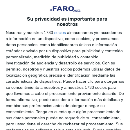
Francia no se ha resuelto.
En septiembre del año pasado una veintena de perros
Su privacidad es importante para
debían partir a Francia para encontrarse con sus nuevas
nosotros
familias, algo que no fue posible con el argumento de que
Nosotros y nuestros 1733
socios
almacenamos y/o accedemos
“Ceuta es considerada ciudad fuera de la
Unión Europea
”
a información en un dispositivo, como cookies, y procesamos
y que estos
animales
pertenecían a un tercer país:
datos personales, como identificadores únicos e información
Marruecos
.
estándar enviada por un dispositivo para publicidad y contenido
personalizado, medición de publicidad y contenido,
Las consecuencias de esta decisión las siguen vivienda
investigación de audiencia y desarrollo de servicios.
Con su
permiso, nosotros y nuestros socios podemos utilizar datos de
esos perros “que llevan años y años encerrados en un
localización geográfica precisa e identificación mediante las
chenil” y que han visto cómo se desvanecen sus
características de dispositivos. Puede hacer clic para otorgarnos
posibilidades de una mejor vida.
su consentimiento a nosotros y a nuestros 1733 socios para
que llevemos a cabo el procesamiento previamente descrito. De
Ayuda para difundir la información
forma alternativa, puede acceder a información más detallada y
cambiar sus preferencias antes de otorgar o negar su
consentimiento.
Tenga en cuenta que algún procesamiento de
Es por ello que desde la Protectora pidieron colaboración
sus datos personales puede no requerir de su consentimiento,
en Tribuna Animalista para difundir la noticia “de que
pero usted tiene el derecho de rechazar tal procesamiento. Sus
preferencias se aplicarán solo a este sitio web. Puede cambiar