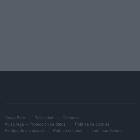
Grupo Faro
Publicidad
Contacto
Aviso legal – Protección de datos
Política de cookies
Política de privacidad
Política editorial
Términos de uso