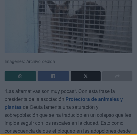
Imágenes: Archivo-cedida
“Las alternativas son muy pocas”. Con esta frase la
presidenta de la asociación
Protectora de animales y
plantas
de Ceuta lamenta una saturación y
sobrepoblación que se ha traducido en un colapso que les
impide seguir con los rescates en la ciudad. Esto como
consecuencia de que el bloqueo en las adopciones desde