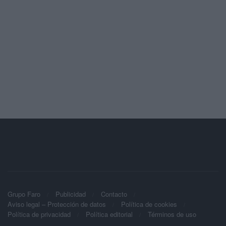
Grupo Faro
Publicidad
Contacto
Aviso legal – Protección de datos
Política de cookies
Política de privacidad
Política editorial
Términos de uso