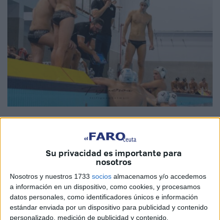
Imagen cedida
Su privacidad es importante para
nosotros
El
CN Caballa
de Ceuta afrontará a partir del próximo 26
Nosotros y nuestros 1733
socios
almacenamos y/o accedemos
de abril los playoffs en los que luchará por la permanencia,
a información en un dispositivo, como cookies, y procesamos
después de finalizar la liga regular en la décima posición
datos personales, como identificadores únicos e información
con 20 puntos. Su principal rival será el CN Rubí, equipo
estándar enviada por un dispositivo para publicidad y contenido
con el que acumulaba una derrota y una victoria en el
personalizado, medición de publicidad y contenido,