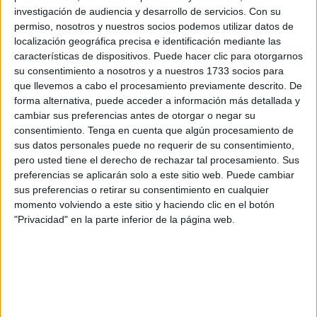
investigación de audiencia y desarrollo de servicios.
Con su
campeonato.
permiso, nosotros y nuestros socios podemos utilizar datos de
localización geográfica precisa e identificación mediante las
El pasado fin de semana, los de Peter Kubicsko
perdieron
características de dispositivos. Puede hacer clic para otorgarnos
una gran oportunidad
ante el CN Sant Andreu
al caer por
su consentimiento a nosotros y a nuestros 1733 socios para
un 8-9. Un encuentro que podría haber dado la posibilidad
que llevemos a cabo el procesamiento previamente descrito. De
a los ceutíes mantenerse en la categoría, aunque esto no
forma alternativa, puede acceder a información más detallada y
cambiar sus preferencias antes de otorgar o negar su
dependía únicamente de ellos, pues también tenían que
consentimiento.
Tenga en cuenta que algún procesamiento de
estar pendientes de los resultados del encuentro entre el
sus datos personales puede no requerir de su consentimiento,
Mediterrani y el CN Rubí.
pero usted tiene el derecho de rechazar tal procesamiento. Sus
preferencias se aplicarán solo a este sitio web. Puede cambiar
Finalmente no pudo ser y el Caballa tendrá que disputar
sus preferencias o retirar su consentimiento en cualquier
los playoffs por la permanencia. Una situación que
momento volviendo a este sitio y haciendo clic en el botón
"Privacidad" en la parte inferior de la página web.
Kubicsko asegura que están afrontando “con mucha
clama. Con una mente y una actitud crítica y analítica”. Y
es que desde el punto de vista del club, el equipo de
División de Honor “ha realizado una buen temporada.
Hemos conseguido 20 puntos. Cualquier equipo que
acaba de ascender a esta categoría tan exigente lo