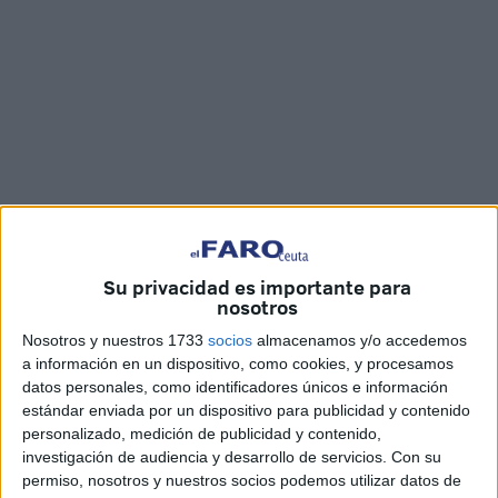
Su privacidad es importante para
nosotros
Fotos: M.G. / Vídeo: Jesús Galindo
Nosotros y nuestros 1733
socios
almacenamos y/o accedemos
a información en un dispositivo, como cookies, y procesamos
datos personales, como identificadores únicos e información
estándar enviada por un dispositivo para publicidad y contenido
Con al menos media hora de retraso en cada una de las
personalizado, medición de publicidad y contenido,
modalidades, el
I Trail La Fortaleza de Ceuta
dio
investigación de audiencia y desarrollo de servicios.
Con su
comienzo este domingo con alrededor de 300
permiso, nosotros y nuestros socios podemos utilizar datos de