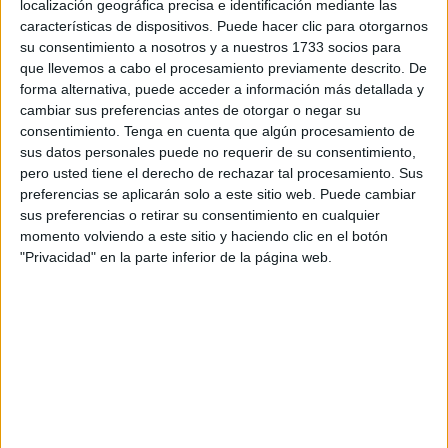
participantes entre las modalidades canicross y marcha,
localización geográfica precisa e identificación mediante las
características de dispositivos. Puede hacer clic para otorgarnos
donde además de corredores ceutíes, también estuvieron
su consentimiento a nosotros y a nuestros 1733 socios para
presentes participantes provenientes de Andalucía y de
que llevemos a cabo el procesamiento previamente descrito. De
Marruecos.
forma alternativa, puede acceder a información más detallada y
cambiar sus preferencias antes de otorgar o negar su
La cita comenzó en el Parque de Santa Catalina con la
consentimiento.
Tenga en cuenta que algún procesamiento de
prueba
canicross
, donde los canes fueron los
sus datos personales puede no requerir de su consentimiento,
pero usted tiene el derecho de rechazar tal procesamiento. Sus
protagonistas. Además de perros junto a sus dueños,
preferencias se aplicarán solo a este sitio web. Puede cambiar
también estuvieron presentes Happy, Dalia, Arena y Selva,
sus preferencias o retirar su consentimiento en cualquier
cuatro perro de la protectora que actualmente se
momento volviendo a este sitio y haciendo clic en el botón
encuentran buscando hogar.
"Privacidad" en la parte inferior de la página web.
Previamente a que se diera inicio la prueba, todos los
perros pasaron por el veterinario presente en la cita para
comprobar su cartilla y que todos tuvieran el chip. Una vez
realizado esto, a las 9:00 horas se dio el pistoletazo de
salida a esta primera edición de esta modalidad donde los
participantes tuvieron que realizar un recorrido de 8,5