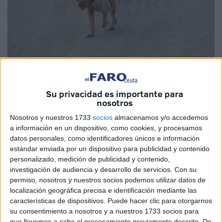
Imagen de archivo
Su privacidad es importante para
nosotros
Nosotros y nuestros 1733
socios
almacenamos y/o accedemos
a información en un dispositivo, como cookies, y procesamos
Desde nuestra protectora queremos desmentir los
datos personales, como identificadores únicos e información
mensajes alarmistas sobre las llamadas “manadas
estándar enviada por un dispositivo para publicidad y contenido
salvajes” que viven en los montes de Ceuta. No estamos
personalizado, medición de publicidad y contenido,
investigación de audiencia y desarrollo de servicios.
Con su
ante perros agresivos por naturaleza, sino ante animales
permiso, nosotros y nuestros socios podemos utilizar datos de
que han sido abandonados, nacidos en libertad o
localización geográfica precisa e identificación mediante las
excluidos del sistema por la falta de planificación
características de dispositivos. Puede hacer clic para otorgarnos
institucional.
su consentimiento a nosotros y a nuestros 1733 socios para
que llevemos a cabo el procesamiento previamente descrito. De