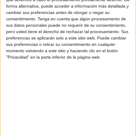
La mayoría no son adoptables: muchos jamás han vivido
forma alternativa, puede acceder a información más detallada y
cambiar sus preferencias antes de otorgar o negar su
en contacto humano. Capturarlos a la fuerza y meterlos en
consentimiento.
Tenga en cuenta que algún procesamiento de
un chenil no es protección animal. Es una forma de
sus datos personales puede no requerir de su consentimiento,
maltrato por omisión de políticas adecuadas.
pero usted tiene el derecho de rechazar tal procesamiento. Sus
preferencias se aplicarán solo a este sitio web. Puede cambiar
El centro zoosanitario , tal y como está concebido hoy, no
sus preferencias o retirar su consentimiento en cualquier
cumple una función real de protección animal. No
momento volviendo a este sitio y haciendo clic en el botón
"Privacidad" en la parte inferior de la página web.
hablamos de las personas que allí trabajan —que hacen lo
que pueden con recursos limitados—, sino de la gestión
política del centro, que responde a una lógica de control y
encierro, no de bienestar ni rehabilitación.
Por todo ello, desde la Protectora pedimos:
Un plan ético y realista: captura, esterilización y
retorno (CER canino) para perros no adoptables.
Espacios adecuados, no jaulas.