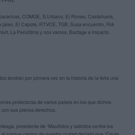
o FPAV.
s Sacarinas, COMGE, S.Urbano, El Roneo, Castañuela,
e jaleo, El Capote, RTVCE, TGB, Susa encuentro, Riá
 Nuit, La Penúltima y nos vamos, Bactage e Impacto.
s tendrán por primera vez en la historia de la feria una
ciones protectoras de varios países en los que dichos
 con sus plenos derechos.
teaga, presidente de “Maullidos y ladridos contra los
 el parque canino de nuestra ciudad declaró que “Ceuta