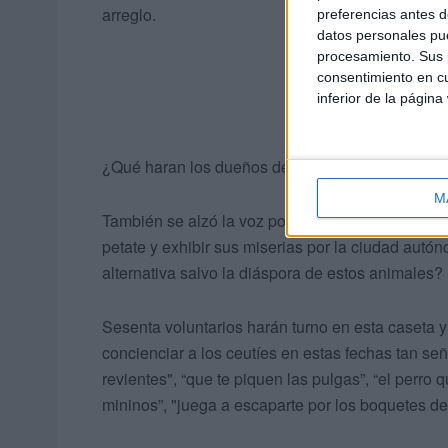
arreglo.
preferencias antes d
datos personales pue
procesamiento. Sus p
consentimiento en cu
inferior de la página
¿Qué haran los dueños de las mascotas sin parqu
M
También se alzó la voz por los gatos que habitan
petate y exhibir sus miserias por la ciudad aut
alternativa salvo la diáspora de estos animales?
Sesenta voluntarios harán turno en esta caseta y
concienciar a los ceutíes en estas fechas tan señ
revientes", “que te piquen las pulgas”, “el perro
mininos”, "juega a escaparte por los boquetes de