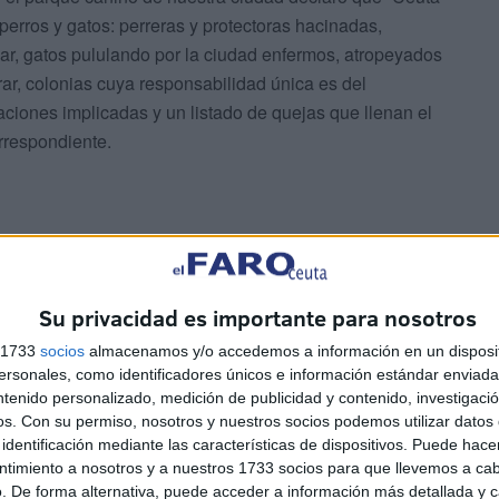
 perros y gatos: perreras y protectoras hacinadas,
r, gatos pululando por la ciudad enfermos, atropeyados
trar, colonias cuya responsabilidad única es del
ciaciones implicadas y un listado de quejas que llenan el
rrespondiente.
prensa, radio, televisión, facebook y otras redes
Su privacidad es importante para nosotros
s 1733
socios
almacenamos y/o accedemos a información en un disposit
sonales, como identificadores únicos e información estándar enviada 
arque canino está estropeado hace cinco largos meses y,
ntenido personalizado, medición de publicidad y contenido, investigaci
os.
Con su permiso, nosotros y nuestros socios podemos utilizar datos 
 han hecho más de 1.000 fotos , siguen sin funcionar.
identificación mediante las características de dispositivos. Puede hacer
r miedo a que sus jefes los cojan de las orejas. Tampoco
ntimiento a nosotros y a nuestros 1733 socios para que llevemos a ca
a cantidad ingente de dinero empleada para el último
. De forma alternativa, puede acceder a información más detallada y 