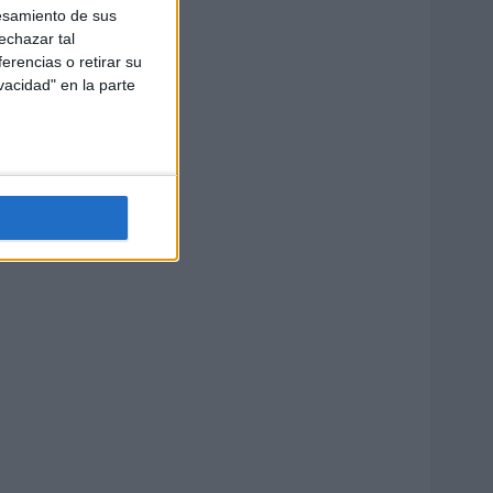
esamiento de sus
echazar tal
erencias o retirar su
vacidad" en la parte