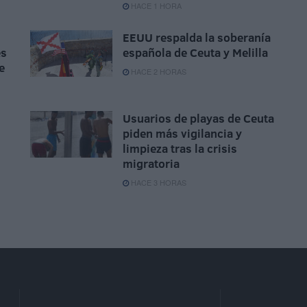
HACE 1 HORA
EEUU respalda la soberanía
es
española de Ceuta y Melilla
e
HACE 2 HORAS
Usuarios de playas de Ceuta
piden más vigilancia y
limpieza tras la crisis
migratoria
HACE 3 HORAS