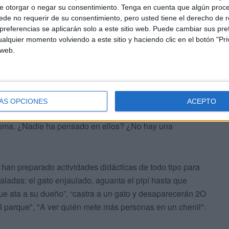
e otorgar o negar su consentimiento.
Tenga en cuenta que algún proc
de no requerir de su consentimiento, pero usted tiene el derecho de r
referencias se aplicarán solo a este sitio web. Puede cambiar sus pref
alquier momento volviendo a este sitio y haciendo clic en el botón "Pri
 web.
e y sin alternativa mientras el recinto quede cerrado?
ÁS OPCIONES
ACEPTO
 en los aledaños del recinto que tendrán que recoger el
ónoma. ¿Nadie ha pensado en ellos? ¿No hay una
 han preparado actividades didácticas de todo tipo para
aladas: el gato enjaulado, aguanta el pipí hasta que
 que ata a su dueño”, “castra a un gato y desaparecerán 2O
l parque", "A ver quién mete más personas en un chenil".