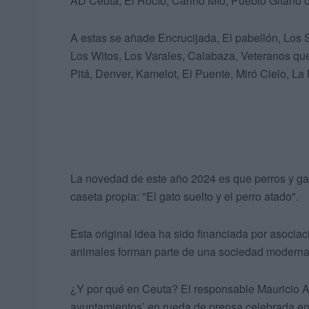
AD Ceuta, El Rocío, Cariño Mío, Pueblo Gitano 
A estas se añade Encrucijada, El pabellón, Lo
Los Witos, Los Varales, Calabaza, Veteranos qu
Pitá, Denver, Kamelot, El Puente, Miró Cielo, La
La novedad de este año 2024 es que perros y gato
caseta propia: "El gato suelto y el perro atado".
Esta original idea ha sido financiada por asocia
animales forman parte de una sociedad moderna
¿Y por qué en Ceuta? El responsable Mauricio Ar
ayuntamientos’ en rueda de prensa celebrada en