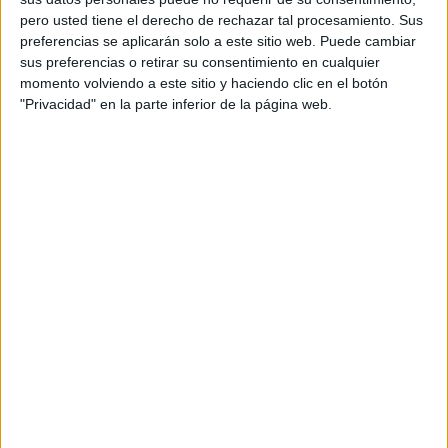
pero usted tiene el derecho de rechazar tal procesamiento. Sus
preferencias se aplicarán solo a este sitio web. Puede cambiar
sus preferencias o retirar su consentimiento en cualquier
momento volviendo a este sitio y haciendo clic en el botón
"Privacidad" en la parte inferior de la página web.
Lo primero que sorprende de esta ‘Perla Negra’ es que no
está hecha con piezas de colección ni compradas en
tiendas especializadas. Como todos los barcos de José
María, este ha sido creado a partir de
materiales
reciclados
.
Él mismo lo explica con sencillez, como si fuera fácil lo
que hace. “Todos mis barcos son de todo lo que me
encuentro por ahí: de
madera, motores de coche
, de
cosas de esas”.
Las velas, con camisetas