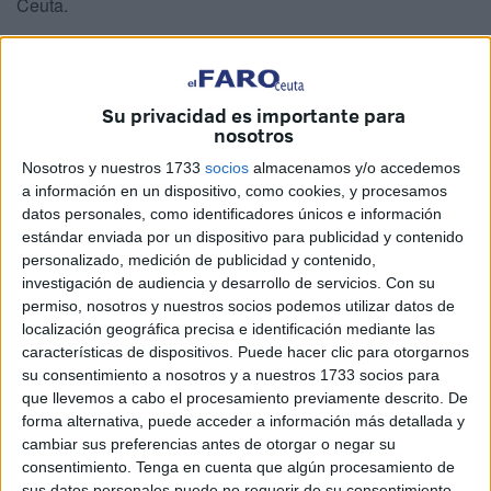
Ceuta.
Díaz
lleva en esto del modelismo naval
desde los 12
años
, y hoy, a sus 60 años, sigue disfrutando como un
niño cada vez que pone a navegar una de sus creaciones.
Su privacidad es importante para
nosotros
Lo acompaña la ilusión de siempre y también sus amigos
Antonio Martín
, que comenzó a construir barcos
a los 16
Nosotros y nuestros 1733
socios
almacenamos y/o accedemos
y ahora tiene 55, y
Manolo Rivera
, inseparable
a información en un dispositivo, como cookies, y procesamos
datos personales, como identificadores únicos e información
compañero de esta afición compartida.
estándar enviada por un dispositivo para publicidad y contenido
personalizado, medición de publicidad y contenido,
‘La Perla Negra’
investigación de audiencia y desarrollo de servicios.
Con su
permiso, nosotros y nuestros socios podemos utilizar datos de
localización geográfica precisa e identificación mediante las
características de dispositivos. Puede hacer clic para otorgarnos
su consentimiento a nosotros y a nuestros 1733 socios para
que llevemos a cabo el procesamiento previamente descrito. De
forma alternativa, puede acceder a información más detallada y
cambiar sus preferencias antes de otorgar o negar su
consentimiento.
Tenga en cuenta que algún procesamiento de
sus datos personales puede no requerir de su consentimiento,