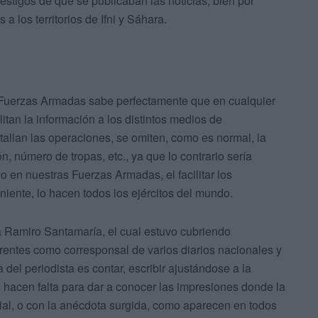
estigos de que se publicaban las noticias, bien por
 los territorios de Ifni y Sáhara.
 Fuerzas Armadas sabe perfectamente que en cualquier
litan la información a los distintos medios de
llan las operaciones, se omiten, como es normal, la
, número de tropas, etc., ya que lo contrario sería
evo en nuestras Fuerzas Armadas, el facilitar los
ente, lo hacen todos los ejércitos del mundo.
a Ramiro Santamaría, el cual estuvo cubriendo
frentes como corresponsal de varios diarios nacionales y
a del periodista es contar, escribir ajustándose a la
o hacen falta para dar a conocer las impresiones donde la
ial, o con la anécdota surgida, como aparecen en todos