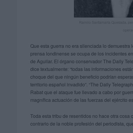
Ramiro Santamaría Quesada, perio
opera
Que esta guerra no era silenciada lo demuestra l
prensa londinense se ocupa de los incidentes en 
de Aguilar. El órgano conservador The Daily Teleg
dice textualmente: “todas las informaciones est
choque del que ningún beneficio podrían esperar”.
territorio español invadido”. “The Daily Telegrap
Rabat que el ataque fue llevado a cabo por guer
magnífica actuación de las fuerzas del ejército 
Toda esta tribu de resentidos no hace otra cosa 
contrario de la noble profesión del periodista, q