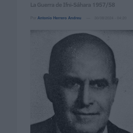
La Guerra de Ifni-Sáhara 1957/58
Por
Antonio Herrero Andreu
30/08/2024 - 04:20