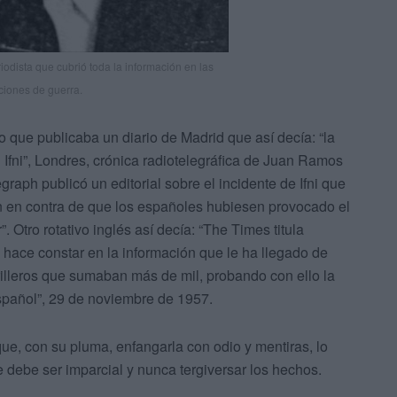
dista que cubrió toda la información en las
ciones de guerra.
o que publicaba un diario de Madrid que así decía: “la
Ifni”, Londres, crónica radiotelegráfica de Juan Ramos
raph publicó un editorial sobre el incidente de Ifni que
án en contra de que los españoles hubiesen provocado el
 Otro rotativo inglés así decía: “The Times titula
h hace constar en la información que le ha llegado de
rilleros que sumaban más de mil, probando con ello la
español”, 29 de noviembre de 1957.
que, con su pluma, enfangarla con odio y mentiras, lo
ue debe ser imparcial y nunca tergiversar los hechos.