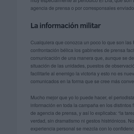
muy especialmente al periódico El Día, que son t
agencia de prensa o por corresponsales enviados a
La información militar
Cualquiera que conozca un poco lo que son las
confrontación bélica los gabinetes de prensa faci
comunicación de una manera que, aunque se deta
situación de las unidades, puestos de observación
facilitarle al enemigo la victoria y esto no es nu
comunicados en la forma que se cree más conveni
Mucho mejor que yo lo puede hacer, el periodist
información en toda la campaña en los distintos 
de agencia de prensa, y así lo explicaba: “la tare
verdad, sin dramatismo ni gestos histriónicos. N
experiencia personal se mezcla con lo confidenc