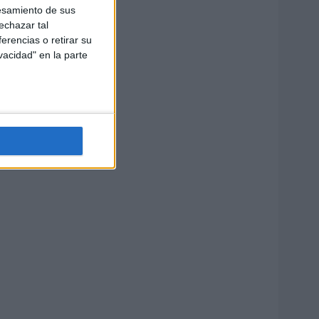
esamiento de sus
echazar tal
erencias o retirar su
vacidad" en la parte