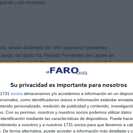
grande y sin rencores”.
pañola, desde diciembre de 1957 estuvieron presentes
nando, del diario Ya, Ricardo Fernández de Latorre de
amazo Rico de El Día entonces director de este. Así
otros periodistas de Diario de Las Palmas, ofreciendo
los territorios del Sáhara.
Su privacidad es importante para nosotros
s 1731
socios
almacenamos y/o accedemos a información en un disposit
sonales, como identificadores únicos e información estándar enviada 
ntenido personalizado, medición de publicidad y contenido, investigaci
os.
Con su permiso, nosotros y nuestros socios podemos utilizar datos 
identificación mediante las características de dispositivos. Puede hacer
ntimiento a nosotros y a nuestros 1731 socios para que llevemos a ca
. De forma alternativa, puede acceder a información más detallada y 