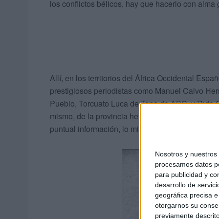
los conflictos bélicos, hay que hacerlo con alma 
Allí, en los territorios del África Occidental Es
prestigiosos periodistas como Manuel Calvo Her
Pueblo, Torcuato Luca de Tena de ABC, y Rufo G
mismo, de la provincia hermana también estaban 
puntual información, lo mismo de Sidi Ifni que de 
Nosotros y nuestro
procesamos datos per
para publicidad y co
desarrollo de servici
geográfica precisa e 
otorgarnos su conse
previamente descrito