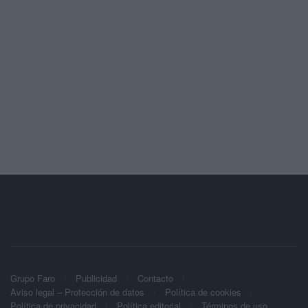
Grupo Faro
Publicidad
Contacto
Aviso legal – Protección de datos
Política de cookies
Política de privacidad
Política editorial
Términos de uso