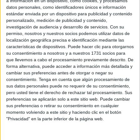
a información en un dispositivo, como cookies, y procesamos
al sueño, a la luz de un candil, al ﬁnal de tanta jornada
datos personales, como identificadores únicos e información
entre tomatera y tomatera:
estándar enviada por un dispositivo para publicidad y contenido
personalizado, medición de publicidad y contenido,
No tuvo la suerte de poder dedicarse a estudiar
investigación de audiencia y desarrollo de servicios.
Con su
tranquilamente toda una primaria, secundaria y
permiso, nosotros y nuestros socios podemos utilizar datos de
localización geográfica precisa e identificación mediante las
bachillerato, amén de cuantos estudios superiores,
características de dispositivos. Puede hacer clic para otorgarnos
másteres o posgrados le hubiesen apetecido.
su consentimiento a nosotros y a nuestros 1731 socios para
que llevemos a cabo el procesamiento previamente descrito. De
Eso nos lo dejó a nosotros, sus vástagos, que no tuvimos
forma alternativa, puede acceder a información más detallada y
que luchar por la existencia más allá de aprender a
cambiar sus preferencias antes de otorgar o negar su
disfrutar el valor de la vida, y a los que nos inoculó el
consentimiento.
Tenga en cuenta que algún procesamiento de
veneno bendito de la curiosidad y la indagadora pregunta
sus datos personales puede no requerir de su consentimiento,
pero usted tiene el derecho de rechazar tal procesamiento. Sus
de los principios.
preferencias se aplicarán solo a este sitio web. Puede cambiar
sus preferencias o retirar su consentimiento en cualquier
Casi 47 años después, el que escribe, aporta al PIB
momento volviendo a este sitio y haciendo clic en el botón
nacional y consume lo que le toca, gracias a ser profesor
"Privacidad" en la parte inferior de la página web.
de ﬁlosofía, luego de haber andado ﬁlmando los vericuetos
de la vida y de las personas que por ella habitan.