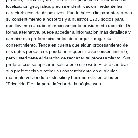
localización geográfica precisa e identificación mediante las
educación: igual que la zigzagueante ruta de la vida, el
características de dispositivos. Puede hacer clic para otorgarnos
trance de la muerte puede ser bueno, malo y horroroso.
su consentimiento a nosotros y a nuestros 1733 socios para
que llevemos a cabo el procesamiento previamente descrito. De
En esta obra Ramón Lobo, periodista, escritor y
forma alternativa, puede acceder a información más detallada y
corresponsal de guerra que nos ha informado de conflictos
cambiar sus preferencias antes de otorgar o negar su
bélicos en África, Los Balcanes, Oriente Próximo y Asia,
consentimiento.
Tenga en cuenta que algún procesamiento de
sus datos personales puede no requerir de su consentimiento,
nos relata con claridad, con serenidad y hasta con cierto
pero usted tiene el derecho de rechazar tal procesamiento. Sus
agrado sus sensaciones, sus emociones y sus reflexiones
preferencias se aplicarán solo a este sitio web. Puede cambiar
sobre su propia muerte, un hecho que, tras los
sus preferencias o retirar su consentimiento en cualquier
diagnósticos de dos cánceres terminales, él ya sabía que
momento volviendo a este sitio y haciendo clic en el botón
"Privacidad" en la parte inferior de la página web.
sería muy próximo.
El relato detallado de ese final de su tiempo, cuando ya
está seguro de que “la suerte está echada”, y su manera
lúcida de referirse a su vida pasada desde esta nueva
perspectiva, constituyen, a mi juicio, unas directas y
amables invitaciones para que nosotros nos planteemos y
tratemos de responder a preguntas importantes como, por