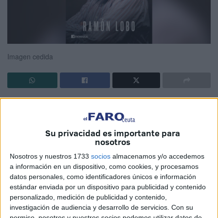
Imagen cedida
La muerte, un asunto fundamental y el episodio más
previsible de la vida impregna de manera no siempre
consciente todos nuestros pensamientos y todas nuestras
Su privacidad es importante para
nosotros
actividades. Su interpretación ha sido diferente a lo largo
de la historia humana en las distintas culturas y religiones.
Nosotros y nuestros 1733
socios
almacenamos y/o accedemos
Sus visiones lejanas o próximas, propias o ajenas,
a información en un dispositivo, como cookies, y procesamos
datos personales, como identificadores únicos e información
razonadas o insensatas pueden determinar que los
estándar enviada por un dispositivo para publicidad y contenido
comprensibles sufrimientos que conllevan sean
personalizado, medición de publicidad y contenido,
suavizados por una oportuna preparación y por una
investigación de audiencia y desarrollo de servicios.
Con su
correcta ayuda o agravados por una inadecuada
permiso, nosotros y nuestros socios podemos utilizar datos de