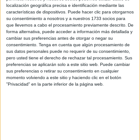
ciudad autónoma.
localización geográfica precisa e identificación mediante las
características de dispositivos. Puede hacer clic para otorgarnos
Así lo ha expresado uno de los miembros de la junta
su consentimiento a nosotros y a nuestros 1733 socios para
directiva de la peña rojiblanca en la ciudad autónoma,
que llevemos a cabo el procesamiento previamente descrito. De
forma alternativa, puede acceder a información más detallada y
César González. “Hay que aprovechar la ola que tiene la
cambiar sus preferencias antes de otorgar o negar su
AD Ceuta ya que estamos todos expectantes y eufóricos
consentimiento.
Tenga en cuenta que algún procesamiento de
con el equipo y lo que hizo la segunda vuelta la temporada
sus datos personales puede no requerir de su consentimiento,
pasada”, explica González, uno de los fieles del conjunto
pero usted tiene el derecho de rechazar tal procesamiento. Sus
caballa.
preferencias se aplicarán solo a este sitio web. Puede cambiar
sus preferencias o retirar su consentimiento en cualquier
momento volviendo a este sitio y haciendo clic en el botón
"Privacidad" en la parte inferior de la página web.