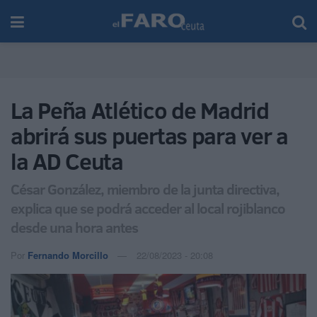
La Peña Atlético de Madrid
abrirá sus puertas para ver a
la AD Ceuta
César González, miembro de la junta directiva,
explica que se podrá acceder al local rojiblanco
desde una hora antes
Por
Fernando Morcillo
22/08/2023 - 20:08