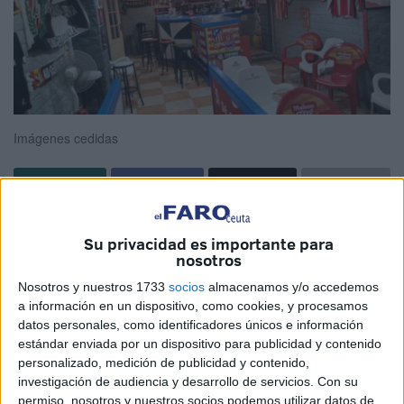
Imágenes cedidas
No sólo los aficionados del Atlético de Madrid en Ceuta
Su privacidad es importante para
disfrutarán del equipo que dirige el Cholo Simeone de los
nosotros
partidos de esta temporada. A partir de este domingo, y
Nosotros y nuestros 1733
socios
almacenamos y/o accedemos
siempre que la
Agrupación Deportiva Ceuta
juegue lejos
a información en un dispositivo, como cookies, y procesamos
del ‘Alfonso
Murube
’, la Peña del Atlético de Madrid 17/05
datos personales, como identificadores únicos e información
situada en el paseo de las Palmeras, abrirá las puertas del
estándar enviada por un dispositivo para publicidad y contenido
personalizado, medición de publicidad y contenido,
local para que los aficionados que deseen ver al Ceuta
investigación de audiencia y desarrollo de servicios.
Con su
puedan ver los
partidos
que juegue su equipo fuera de la
permiso, nosotros y nuestros socios podemos utilizar datos de