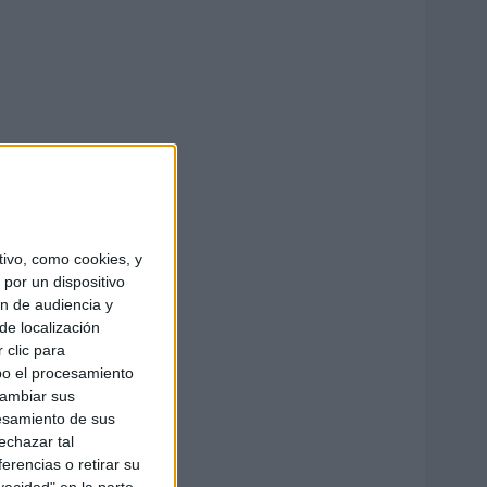
ivo, como cookies, y
por un dispositivo
ón de audiencia y
de localización
 clic para
bo el procesamiento
cambiar sus
esamiento de sus
echazar tal
erencias o retirar su
vacidad" en la parte