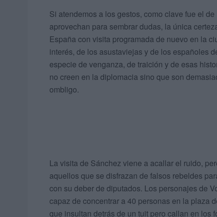
Si atendemos a los gestos, como clave fue el de
aprovechan para sembrar dudas, la única certez
España con visita programada de nuevo en la ci
interés, de los asustaviejas y de los españoles d
especie de venganza, de traición y de esas histo
no creen en la diplomacia sino que son demasia
ombligo.
La visita de Sánchez viene a acallar el ruido, 
aquellos que se disfrazan de falsos rebeldes para
con su deber de diputados. Los personajes de V
capaz de concentrar a 40 personas en la plaza de
que insultan detrás de un tuit pero callan en lo