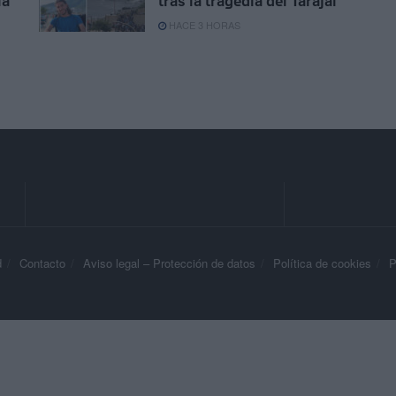
la
tras la tragedia del Tarajal
HACE 3 HORAS
d
Contacto
Aviso legal – Protección de datos
Política de cookies
P