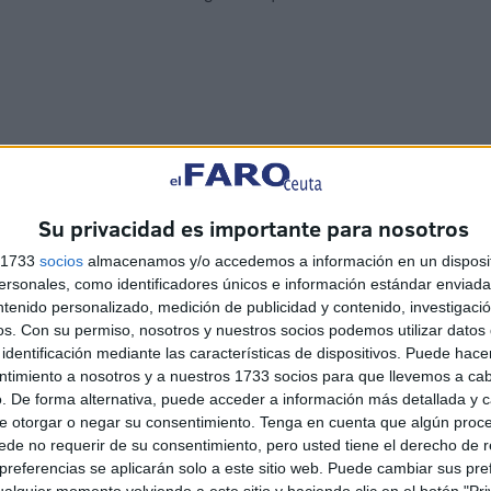
Su privacidad es importante para nosotros
s 1733
socios
almacenamos y/o accedemos a información en un disposit
sonales, como identificadores únicos e información estándar enviada 
nta es el panorama de recuperación de relaciones que se
ntenido personalizado, medición de publicidad y contenido, investigaci
enados a entenderse. Las mejoras que se apuntan y las
os.
Con su permiso, nosotros y nuestros socios podemos utilizar datos 
pueden ser quebrados de manera tan salvaje como
identificación mediante las características de dispositivos. Puede hacer
ntimiento a nosotros y a nuestros 1733 socios para que llevemos a ca
como para aspirar a algo mejor. La visita de Sánchez es
. De forma alternativa, puede acceder a información más detallada y 
e otorgar o negar su consentimiento.
Tenga en cuenta que algún proc
de no requerir de su consentimiento, pero usted tiene el derecho de r
referencias se aplicarán solo a este sitio web. Puede cambiar sus pref
alquier momento volviendo a este sitio y haciendo clic en el botón "Pri