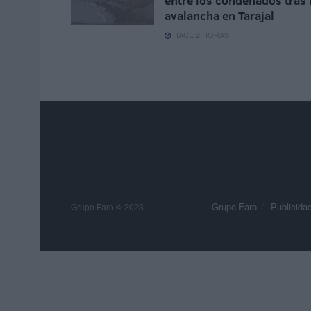
entre los condenados tras 
avalancha en Tarajal
HACE 2 HORAS
Grupo Faro
Publicida
Grupo Faro © 2023