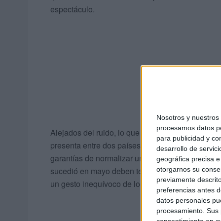
espectáculo.
Nosotros y nuestro
procesamos datos per
Alejados del ruido, lo que hay que tener en cue
para publicidad y co
presenta entre dos países vecinos más que cond
desarrollo de servici
garantías de normalizar unos espacios que no 
geográfica precisa e 
otorgarnos su conse
sucedió en mayo deben tener el peso suficiente 
previamente descrito
un gesto inequívoco de lo que hay.
preferencias antes d
datos personales pue
procesamiento. Sus p
consentimiento en cu