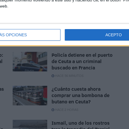
 web.
ÁS OPCIONES
ACEPTO
o:
Policía detiene en el puerto
al
de Ceuta a un criminal
buscado en Francia
HACE 56 MINUTOS
as
¿Cuánto cuesta ahora
comprar una bombona de
butano en Ceuta?
HACE 2 HORAS
Ismail, uno de los rostros