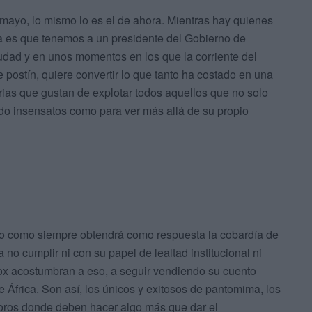
 mayo, lo mismo lo es el de ahora. Mientras hay quienes
a es que tenemos a un presidente del Gobierno de
udad y en unos momentos en los que la corriente del
e postín, quiere convertir lo que tanto ha costado en una
rias que gustan de explotar todos aquellos que no solo
do insensatos como para ver más allá de su propio
pero como siempre obtendrá como respuesta la cobardía de
 no cumplir ni con su papel de lealtad institucional ni
ox acostumbran a eso, a seguir vendiendo su cuento
 África. Son así, los únicos y exitosos de pantomima, los
s foros donde deben hacer algo más que dar el