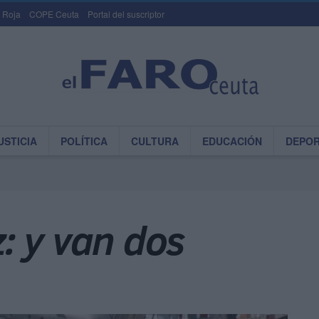
 Roja
COPE Ceuta
Portal del suscriptor
USTICIA
POLÍTICA
CULTURA
EDUCACIÓN
DEPO
: y van dos