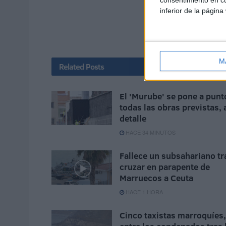
inferior de la página
M
Related
Posts
El 'Murube' se pone a punt
todas las obras previstas, 
detalle
HACE 34 MINUTOS
Fallece un subsahariano tr
cruzar en parapente de
Marruecos a Ceuta
HACE 1 HORA
Cinco taxistas marroquíes,