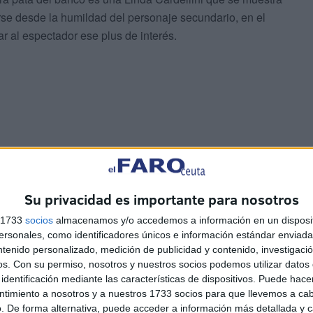
rse desde la humildad del personaje secundario, en el
r al espectador ese plus de interés.
del tiempo, parece que un poco de fijación sí que hay),
tigénero tan arriesgada e inclasificable como original y
nas de más y el defecto, precisamente, de dejarnos con
Su privacidad es importante para nosotros
s 1733
socios
almacenamos y/o accedemos a información en un disposit
sonales, como identificadores únicos e información estándar enviada 
íticas con la que fue acogida la serie en su país, que
ntenido personalizado, medición de publicidad y contenido, investigaci
a y siempre atractiva, de la que HBO debería estar
os.
Con su permiso, nosotros y nuestros socios podemos utilizar datos 
identificación mediante las características de dispositivos. Puede hacer
ado que ha hecho famosa a la cadena”. Y debemos añadir
ntimiento a nosotros y a nuestros 1733 socios para que llevemos a ca
reflexiona con acierto y naturalidad sobre la amistad, la
. De forma alternativa, puede acceder a información más detallada y 