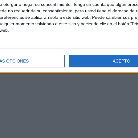
l desencanto, o el dolor. Que levante la mano quien no
e otorgar o negar su consentimiento.
Tenga en cuenta que algún proc
de no requerir de su consentimiento, pero usted tiene el derecho de r
referencias se aplicarán solo a este sitio web. Puede cambiar sus pref
alquier momento volviendo a este sitio y haciendo clic en el botón "Pri
 web.
ad.
ÁS OPCIONES
ACEPTO