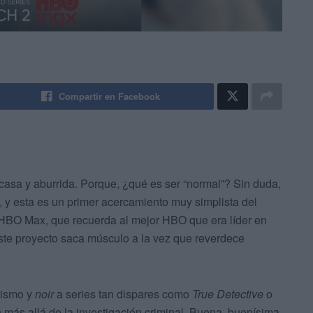
Compartir en Facebook
escasa y aburrida. Porque, ¿qué es ser “normal”? Sin duda,
, y esta es un primer acercamiento muy simplista del
de HBO Max, que recuerda al mejor HBO que era líder en
ste proyecto saca músculo a la vez que reverdece
tismo y
noir
a series tan dispares como
True Detective
o
más allá de la investigación criminal. Buena, buenísima