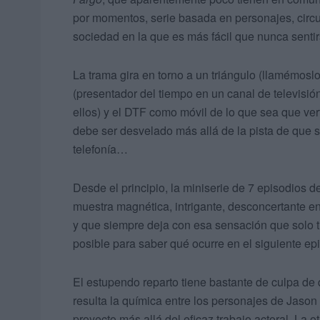
por momentos, serie basada en personajes, circu
sociedad en la que es más fácil que nunca sentirs
La trama gira en torno a un triángulo (llamémos
(presentador del tiempo en un canal de televisió
ellos) y el DTF como móvil de lo que sea que vert
debe ser desvelado más allá de la pista de que s
telefonía…
Desde el principio, la miniserie de 7 episodios 
muestra magnética, intrigante, desconcertante en
y que siempre deja con esa sensación que solo 
posible para saber qué ocurre en el siguiente ep
El estupendo reparto tiene bastante de culpa de
resulta la química entre los personajes de Jaso
proyecto más allá del eficaz trabajo actoral. La 