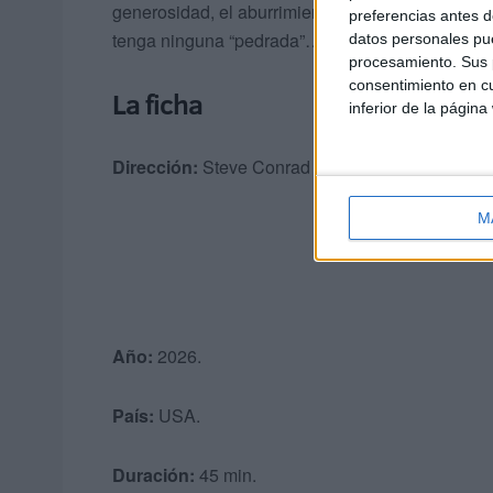
generosidad, el aburrimiento de mediana edad, e
preferencias antes d
tenga ninguna “pedrada”…
datos personales pue
procesamiento. Sus p
consentimiento en cu
La ficha
inferior de la página
Dirección:
Steve Conrad (Creador), Steve Conr
M
Año:
2026.
País:
USA.
Duración:
45 min.