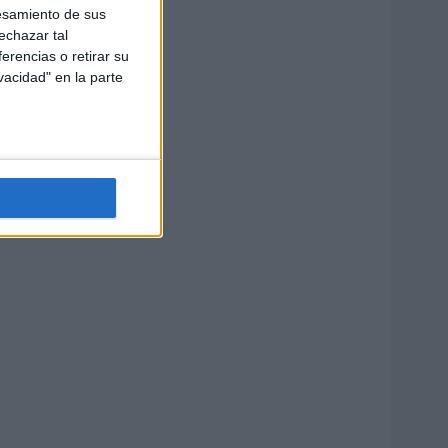
esamiento de sus
echazar tal
erencias o retirar su
vacidad" en la parte