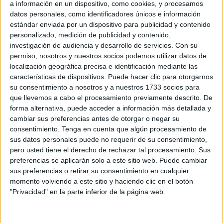
según han confirmado a Europa Press fuentes del
a información en un dispositivo, como cookies, y procesamos
Ministerio del Interior. Por este motivo, de momento no
datos personales, como identificadores únicos e información
estándar enviada por un dispositivo para publicidad y contenido
podrán ser devueltos al país alauí en virtud del acuerdo
personalizado, medición de publicidad y contenido,
bilateral firmado entre los dos países en el año 1992 que
investigación de audiencia y desarrollo de servicios.
Con su
fue reactivado el pasado mes de agosto.
permiso, nosotros y nuestros socios podemos utilizar datos de
localización geográfica precisa e identificación mediante las
Este acuerdo bilateral permite la readmisión de extranjeros
características de dispositivos. Puede hacer clic para otorgarnos
que entran de manera irregular a territorio español a través
su consentimiento a nosotros y a nuestros 1733 socios para
que llevemos a cabo el procesamiento previamente descrito. De
de las fronteras con Marruecos durante los 10 días
forma alternativa, puede acceder a información más detallada y
posteriores a la entrada ilegal, tras el debido
cambiar sus preferencias antes de otorgar o negar su
procedimiento para identificar a los migrantes. En esta
consentimiento.
Tenga en cuenta que algún procesamiento de
ocasión, todos los que accedieron a Melilla a través de la
sus datos personales puede no requerir de su consentimiento,
pero usted tiene el derecho de rechazar tal procesamiento. Sus
valla han expresado durante el proceso su intención de
preferencias se aplicarán solo a este sitio web. Puede cambiar
pedir asilo en España, tal y como han asegurado fuentes
sus preferencias o retirar su consentimiento en cualquier
del departamento que dirige Fernando Grande-Marlaska.
momento volviendo a este sitio y haciendo clic en el botón
"Privacidad" en la parte inferior de la página web.
Por su parte, desde la Asociación Marroquí de Derechos
Humanos (AMDH) en Nador han denunciado que al