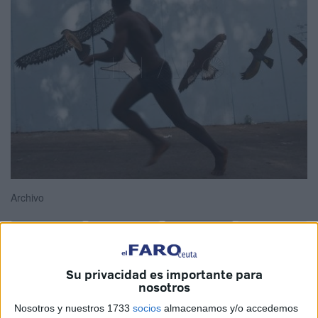
Archivo
Los 52 migrantes que el pasado domingo lograron saltar la
Su privacidad es importante para
valla fronteriza de Melilla con Marruecos y acceder a
nosotros
territorio español han solicitado protección internacional,
Nosotros y nuestros 1733
socios
almacenamos y/o accedemos