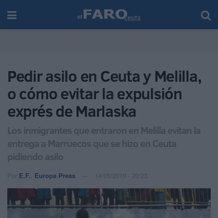
Pedir asilo en Ceuta y Melilla,
o cómo evitar la expulsión
exprés de Marlaska
Los inmigrantes que entraron en Melilla evitan la
entrega a Marruecos que se hizo en Ceuta
pidiendo asilo
Por
E.F.
,
Europa Press
14/05/2019 - 20:23